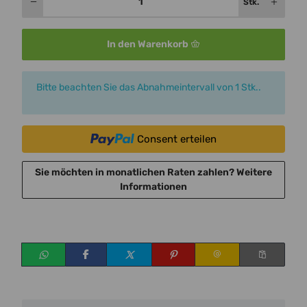
Stk.
In den Warenkorb
x
Bitte beachten Sie das Abnahmeintervall von 1 Stk..
Consent erteilen
Sie möchten in monatlichen Raten zahlen?
Weitere
Informationen