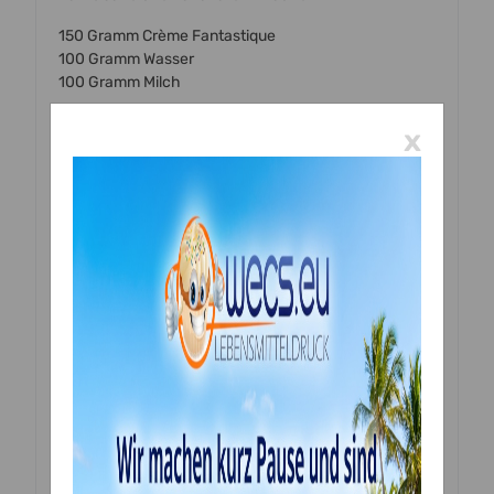
150 Gramm Crème Fantastique
100 Gramm Wasser
100 Gramm Milch
Zubereitung: Alle Zutaten 3 Minuten auf hochsten
x
Geschwindigkeit mixen bis glatt. Lassen Sie die Crme
so versteifen, dass es besser zu verarbeiten ist.
Tip: auch mit nur Wasser oder Milch zu machen.
Sie können auch nur Wasser oder nur Milch
verwenden. Fügen Sie Ihren Likör oder Aroma hinzu,
ziehen Sie ihn aus dem Wasser ab.
Zutaten:
Zucker, getrockneter Glukosesirup,
Emulgator E471, E472f, Palmf
okonussfett,
öl, K
M
agermilchpulver, Milcheiweiß,
Backbetriebmittel
E516, E263, E339, E340, E450; Verdickungsmittel
E401, E463, Antibackmittel E341.