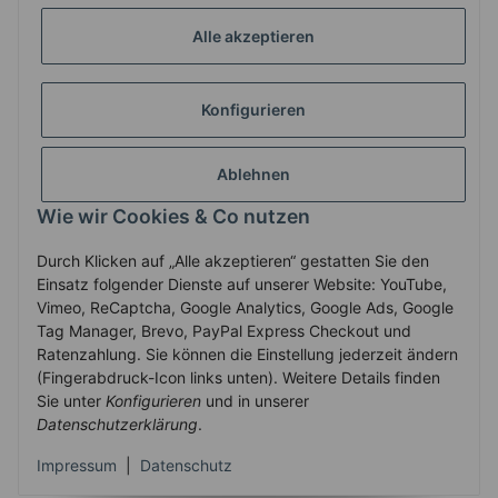
GESETZLICHE INFORMATIONEN
Alle akzeptieren
Konfigurieren
ZAHLUNG & VERSAND
Ablehnen
MEIN KONTO
Wie wir Cookies & Co nutzen
Durch Klicken auf „Alle akzeptieren“ gestatten Sie den
Vertrag widerrufen
Einsatz folgender Dienste auf unserer Website: YouTube,
Vimeo, ReCaptcha, Google Analytics, Google Ads, Google
Tag Manager, Brevo, PayPal Express Checkout und
Ratenzahlung. Sie können die Einstellung jederzeit ändern
* Alle Preise inkl. gesetzlicher USt., zzgl.
Versand
(Fingerabdruck-Icon links unten). Weitere Details finden
Service-Hotline +43-7758-30410
Sie unter
Konfigurieren
und in unserer
Datenschutzerklärung
.
© 2010-2025 WECS.EU
•
Besucherzähler: 2905475
•
Powered by
Impressum
|
Datenschutz
JTL-Shop
•
JTL Template mit
von Templatix