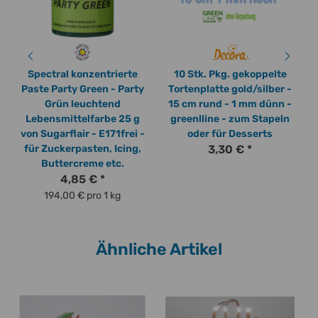
Spectral konzentrierte
10 Stk. Pkg. gekoppelte
Paste Party Green - Party
Tortenplatte gold/silber -
Grün leuchtend
15 cm rund - 1 mm dünn -
Lebensmittelfarbe 25 g
greenlline - zum Stapeln
von Sugarflair - E171frei -
oder für Desserts
für Zuckerpasten, Icing,
3,30 €
*
Buttercreme etc.
4,85 €
*
194,00 € pro 1 kg
Ähnliche Artikel