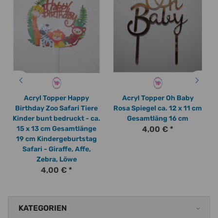
Acryl Topper Happy
Acryl Topper Oh Baby
Birthday Zoo Safari Tiere
Rosa Spiegel ca. 12 x 11 cm
Kinder bunt bedruckt - ca.
Gesamtläng 16 cm
15 x 13 cm Gesamtlänge
4,00 €
*
19 cm Kindergeburtstag
Safari - Giraffe, Affe,
Zebra, Löwe
4,00 €
*
KATEGORIEN