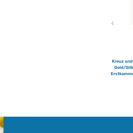
Acryl Topper Mr & Mrs Gold Glanz Hochzeit
Kreuz und
m
für Torten 15 x 16 cm von Sweetkolor
Gold/Silb
4,20 €
*
Erstkommun