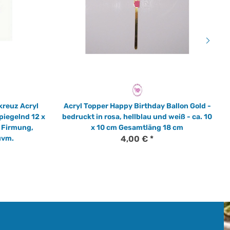
kreuz Acryl
Acryl Topper Happy Birthday Ballon Gold -
piegelnd 12 x
bedruckt in rosa, hellblau und weiß - ca. 10
 Firmung,
x 10 cm Gesamtläng 18 cm
uvm.
4,00 €
*