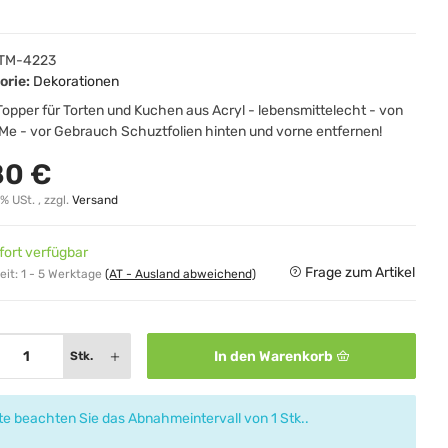
TM-4223
orie:
Dekorationen
opper für Torten und Kuchen aus Acryl - lebensmittelecht - von
Me - vor Gebrauch Schuztfolien hinten und vorne entfernen!
80 €
0% USt. , zzgl.
Versand
fort verfügbar
Frage zum Artikel
eit:
1 - 5 Werktage
(AT - Ausland abweichend)
In den Warenkorb
Stk.
tte beachten Sie das Abnahmeintervall von 1 Stk..