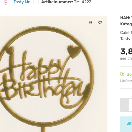
Tasty Me
Artikelnummer:
TM-4223
HAN:
Kateg
Cake T
Tasty 
3,
inkl. 2
So
Lieferz
x
Bi