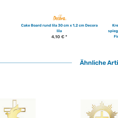
Cake Board rund lila 30 cm x 1,2 cm Decora
Kre
lila
spieg
4,10 €
*
Fi
Ähnliche Arti