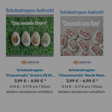
Schokodragees
Schokodragees
"Chocomadis" Ostern 28 Stk.
"Chocomandis" Beste Mama
ca. 110 g - Osterhase, Lamm,
3,99 € -
4,90 €
*
28 Stk. ca. 110 g - essbar
3,99 € -
4,90 €
*
Kücken, Osterei Frohe
bedruckt mit
0,14 € - 0,17 € pro 1 Stück
0,14 € - 0,17 € pro 1 Stück
Ostern
Lebensmitteltinte
Weitere Variationen erhältlich.
Weitere Variationen erhältlich.