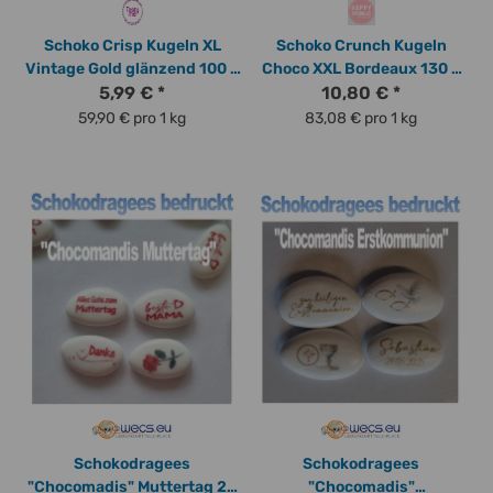
Schoko Crisp Kugeln XL
Schoko Crunch Kugeln
Vintage Gold glänzend 100 g
Choco XXL Bordeaux 130 g
von Tasty Me, Durchmesser
5,99 €
*
von Happy Sprinkles
10,80 €
*
ca. 1,8 cm
59,90 € pro 1 kg
83,08 € pro 1 kg
Schokodragees
Schokodragees
"Chocomadis" Muttertag 28
"Chocomadis"