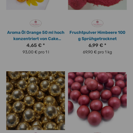
Aroma Öl Orange 50 ml hoch
Fruchtpulver Himbeere 100
konzentriert von Cake
g Sprühgetrocknet
Masters Basics
4,65 €
*
6,99 €
*
93,00 € pro 1 l
69,90 € pro 1 kg