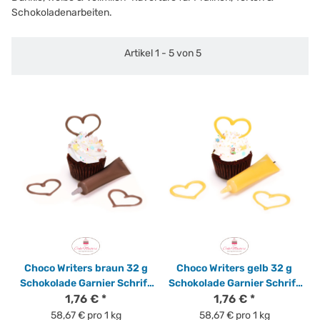
Schokoladenarbeiten.
Artikel 1 - 5 von 5
Choco Writers braun 32 g
Choco Writers gelb 32 g
Schokolade Garnier Schrift
Schokolade Garnier Schrift
von Cake Masters
1,76 €
*
von Cake Masters
1,76 €
*
58,67 € pro 1 kg
58,67 € pro 1 kg