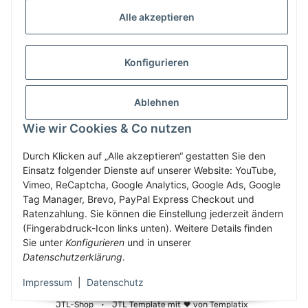
Alle akzeptieren
GESETZLICHE INFORMATIONEN
Konfigurieren
ZAHLUNG & VERSAND
Ablehnen
MEIN KONTO
Wie wir Cookies & Co nutzen
Durch Klicken auf „Alle akzeptieren“ gestatten Sie den
Einsatz folgender Dienste auf unserer Website: YouTube,
Vertrag widerrufen
Vimeo, ReCaptcha, Google Analytics, Google Ads, Google
Tag Manager, Brevo, PayPal Express Checkout und
Ratenzahlung. Sie können die Einstellung jederzeit ändern
(Fingerabdruck-Icon links unten). Weitere Details finden
* Alle Preise inkl. gesetzlicher USt., zzgl.
Versand
Sie unter
Konfigurieren
und in unserer
Service-Hotline +43-7758-30410
Datenschutzerklärung
.
Impressum
|
Datenschutz
© 2010-2025 WECS.EU
•
Besucherzähler: 2904188
•
Powered by
JTL-Shop
•
JTL Template mit
von Templatix