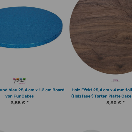
und blau 25,4 cm x 1,2 cm Board
Holz Efekt 25,4 cm x 4 mm folierte Masonite
von FunCakes
(Holzfaser) Torten Platte Cake
3,55 €
*
von Culpitt
3,30 €
*