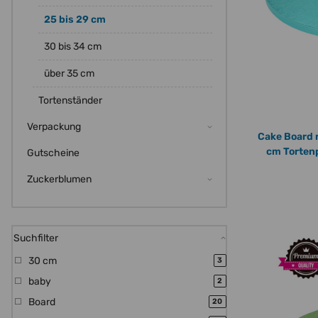
25 bis 29 cm
30 bis 34 cm
über 35 cm
Tortenständer
Verpackung
Cake Board r
cm Tortenp
Gutscheine
Zuckerblumen
Suchfilter
30 cm
Artikel gefunden
3
baby
Artikel gefunden
2
Board
Artikel gefunden
20