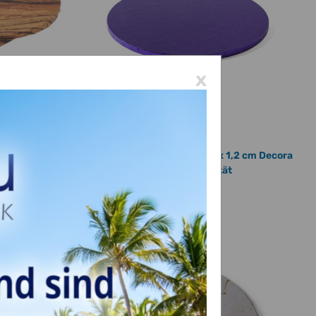
x
5 cm x 1,2 cm
Cake Board rund lila 25 cm x 1,2 cm Decora
ers - Wooden
premium Qualität
3,30 €
*