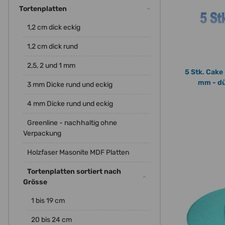
Tortenplatten
1,2 cm dick eckig
1,2 cm dick rund
2,5, 2 und 1 mm
5 Stk. Cake
mm - dünne extra stabile Holzfaser
3 mm Dicke rund und eckig
4 mm Dicke rund und eckig
Greenline - nachhaltig ohne
Verpackung
Holzfaser Masonite MDF Platten
Tortenplatten sortiert nach
Grösse
1 bis 19 cm
20 bis 24 cm