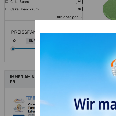
Cake Board
Artikel gefunden
20
Cake Board drum
Artikel gefunden
10
Alle anzeigen
PREISSPANNE
EUR
EUR
Cake Board
IMMER AM NEUESTEN STAND MIT
FB