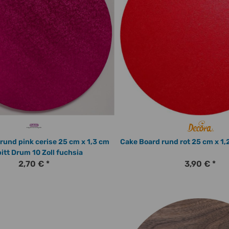
rund pink cerise 25 cm x 1,3 cm
Cake Board rund rot 25 cm x 1,
itt Drum 10 Zoll fuchsia
2,70 €
*
3,90 €
*