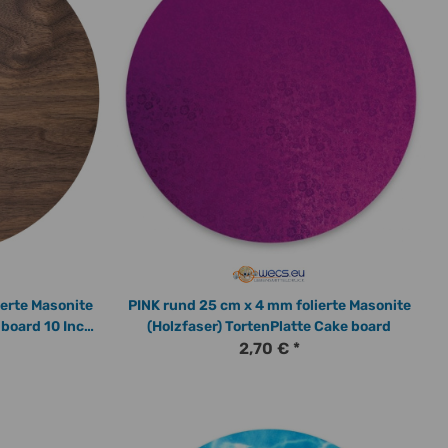
PINK rund 25 cm x 4 mm folierte Masonite
 board 10 Inch
(Holzfaser) TortenPlatte Cake board
2,70 €
*