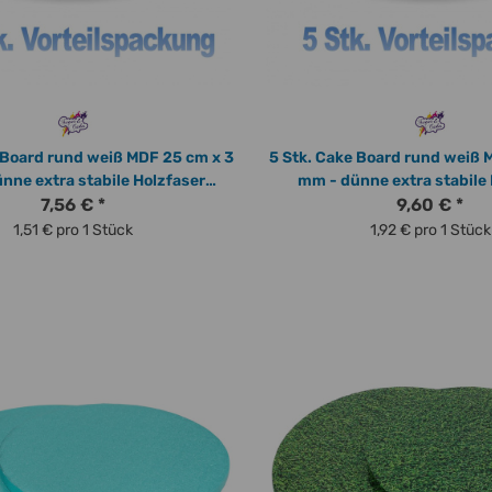
 Board rund weiß MDF 25 cm x 3
5 Stk. Cake Board rund weiß 
mm - dünne extra stabile Holzfaser
Tortenplatte
7,56 €
*
Tortenplatte
9,60 €
*
1,51 € pro 1 Stück
1,92 € pro 1 Stück