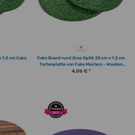
x 1,2 cm Cake
Cake Board rund Gras Optik 30 cm x 1,2 cm
Tortenplatte von Cake Masters - Wooden
round 12 Zoll
4,06 €
*