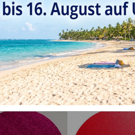
rund Lila violett 25 cm x 1,3 cm
Cake Board rund Marmor Optik
pitt Drum 10 Zoll purple
cm x 1,2 cm Tortenplatte von 
2,70 €
*
3,55 €
Zoll
*