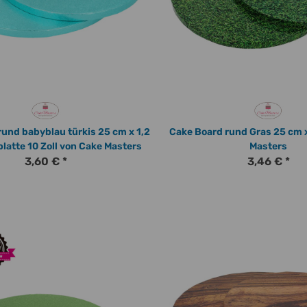
und babyblau türkis 25 cm x 1,2
Cake Board rund Gras 25 cm 
latte 10 Zoll von Cake Masters
Masters
3,60 €
*
3,46 €
*