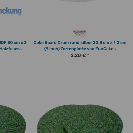
MDF 30 cm x 3
Cake Board Drum rund silber 22,8 cm x 1,2 cm
(9 Inch) Tortenplatte von FunCakes
2,20 €
*