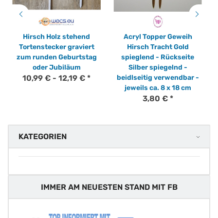
Hirsch Holz stehend
Acryl Topper Geweih
Tortenstecker graviert
Hirsch Tracht Gold
zum runden Geburtstag
spieglend - Rückseite
oder Jubiläum
Silber spiegelnd -
10,99 € -
12,19 €
*
beidlseitig verwendbar -
jeweils ca. 8 x 18 cm
3,80 €
*
KATEGORIEN
IMMER AM NEUESTEN STAND MIT FB