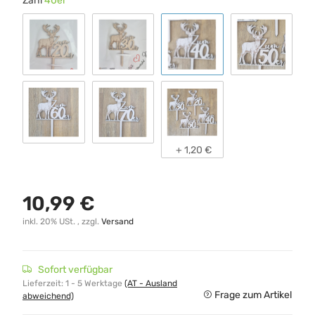
Zahl
40er
20er
30er
40er
50er
60er
70er
andere Zahl
+ 1,20 €
10,99 €
inkl. 20% USt. , zzgl.
Versand
Sofort verfügbar
Lieferzeit:
1 - 5 Werktage
(AT - Ausland
Frage zum Artikel
abweichend)