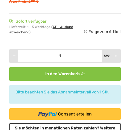
Alter Preis: 2,99 €
Sofort verfügbar
Lieferzeit:
1 - 5 Werktage
(AT - Ausland
Frage zum Artikel
abweichend)
Stk
In den Warenkorb
x
Bitte beachten Sie das Abnahmeintervall von 1 Stk.
Consent erteilen
Sie möchten in monatlichen Raten zahlen?
Weitere