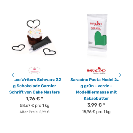
Choco Writers Schwarz 32
Saracino Pasta Model 250
g Schokolade Garnier
g grün - verde -
Schrift von Cake Masters
Modellliermasse mit
1,76 €
*
Kakaobutter
3,99 €
*
58,67 € pro 1 kg
15,96 € pro 1 kg
Alter Preis:
2,99 €