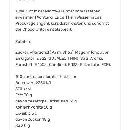
Tube kurz in der Microwelle oder im Wasserbad
erwärmen (Achtung: Es darf kein Wasser in das
Produkt gelangen), kurz durchkneten und schon ist
der Choco Writer einsatzbereit.
Zutaten:
Zucker, Pflanzenöl (Palm, Shea), Magermilchpulver,
Emulgator: E 322 (SOJALECITHIN); Salz, Aroma,
Farbstoff: E 160a (Carotine); E 133 (Brillantblau FCF).
100g enthalten durchschnittlich:
Brennwert
2350 KJ
570 kcal
Fett
38 g
davon gesättigte Fettsäuren
36 g
Kohlenhydrate
50 g
Eiweiß
3.5 g
davon Zucker
48 g
Salz
0 g