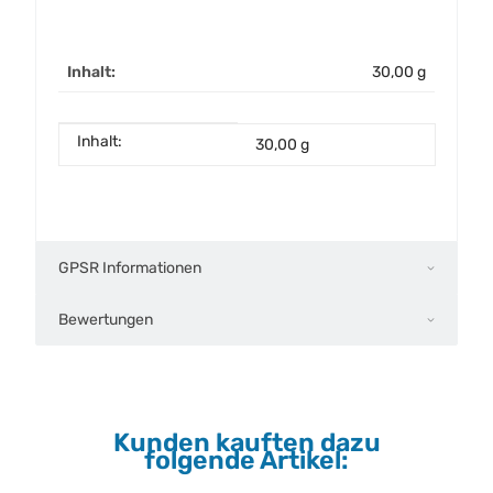
Inhalt:
30,00 g
Inhalt:
Produkteigenschaft
Wert
30,00 g
GPSR Informationen
Bewertungen
Kunden kauften dazu
folgende Artikel: