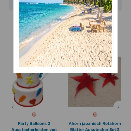
Bewertungen
Ähnliche Artikel
Party Balloons 2
Ahorn japanisch Rotahorn
Ausstecherleisten von
Blätter Ausstecher Set 3