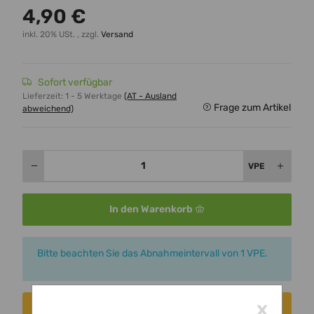
4,90 €
inkl. 20% USt. , zzgl.
Versand
Sofort verfügbar
Lieferzeit:
1 - 5 Werktage
(AT - Ausland
Frage zum Artikel
abweichend)
VPE
In den Warenkorb
x
Bitte beachten Sie das Abnahmeintervall von 1 VPE.
x
Consent erteilen