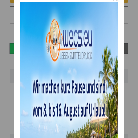
Sie möchten in monatlichen Raten zahlen?
Weitere
Informationen
Beschreibung
Schmetterling Ausstecher Plunger Cutter Set 3 teilig
von Cake Star - Butterfly - Größe 30x20mm,
38x25mm, 45x30mm