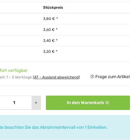
Stückpreis
3,80 €
*
3,60 €
*
3,40 €
*
3,20 €
*
fort verfügbar
Frage zum Artikel
eit:
1 - 5 Werktage
(AT - Ausland abweichend)
In den Warenkorb
tte beachten Sie das Abnahmeintervall von 1 Einheiten.