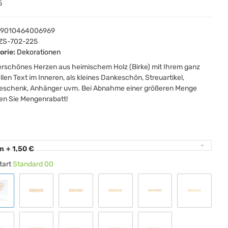
5
9010464006969
ZS-702-225
orie:
Dekorationen
rschönes Herzen aus heimischem Holz (Birke) mit Ihrem ganz
llen Text im Inneren, als kleines Dankeschön, Streuartikel,
eschenk, Anhänger uvm. Bei Abnahme einer größeren Menge
en Sie Mengenrabatt!
e
m
+ 1,50 €
tart
Standard 00
Standard 00
Schrift 1
Schrift 2
Schrift 3
Schrift 4
Schrift 5