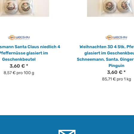
mann Santa Claus niedlich 4
Weihnachten 3D 4 Stk. Pfe
Pfeffernüsse glasiert im
glasiert im Geschenkbeu
Geschenkbeutel
Schneemann. Santa. Ginge
3,60 €
*
Pinguin
3,60 €
*
8,57 € pro 100 g
85,71 € pro 1 kg