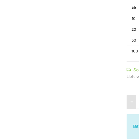
ab
10
20
50
100
So
Lieferz
x
Bi