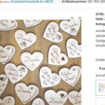
Zuckerschneckerls by WECS
Artikelnummer:
ZS-702-22
GTIN:
HAN:
Kateg
wunde
spezie
Gastg
erhalt
Größ
9 c
Schrif