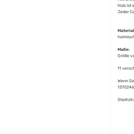
Holz ist
Jeder Ca
Material
heimisc
Maße:
Größe va
11 versc
Wenn Sie
13702462
Stielhöh