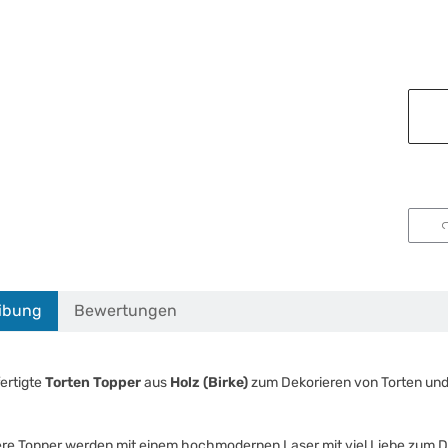
ibung
Bewertungen
ertigte
Torten Topper
aus
Holz (Birke)
zum Dekorieren von Torten un
ere Topper werden mit einem hochmodernen Laser mit viel Liebe zum Det