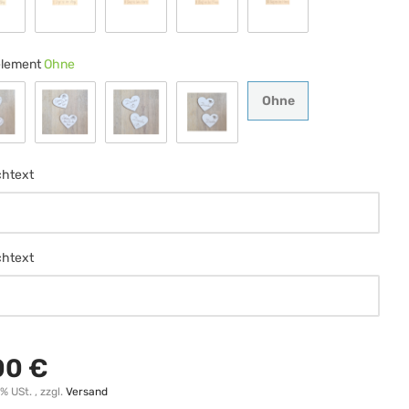
chrift 6
Schrift 7
Schrift 8
Schrift 9
Schrift 10
lement
Ohne
Ohne
Ohne
chmetterling
Rose
Ringe
Herz m Ranke
htext
htext
htext
htext
00 €
0% USt. , zzgl.
Versand