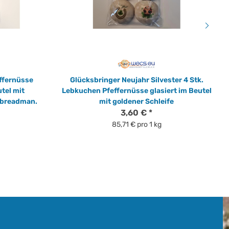
ffernüsse
Glücksbringer Neujahr Silvester 4 Stk.
tel mit
Lebkuchen Pfeffernüsse glasiert im Beutel
rbreadman.
mit goldener Schleife
3,60 €
*
85,71 € pro 1 kg