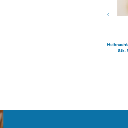
Pfeffernüsse glasiert und individuell
Weihnachts
bedruckt - 200 g Packung von Weiss
Stk. 
9,99 €
*
49,95 € pro 1 kg