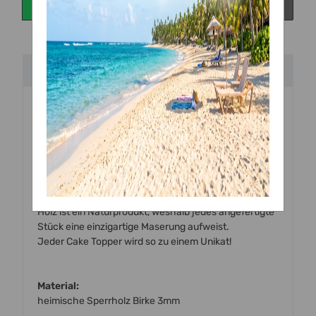
Beschreibung
Handgefertigte
Torten Topper
aus
Holz (Birke)
zum
Dekorieren von Torten und Kuchen.
Alle unsere Topper werden mit einem hochmodernen
Laser mit viel Liebe zum Detail von uns
vor Ort handgefertigt.
Holz ist ein Naturprodukt, weshalb jedes angefertigte
Stück eine einzigartige Maserung aufweist.
Jeder Cake Topper wird so zu einem Unikat!
Material:
heimische Sperrholz Birke 3mm