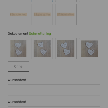
Schrift 4
Schrift 5
Schrift 6
Schrift 7
Schrift 8
Schrift 9
Schrift 10
Dekoelement
Schmetterling
Schmetterling
Rose
Ringe
Herz m Ran
Ohne
Ohne
Wunschtext
Wunschtext
Wunschtext