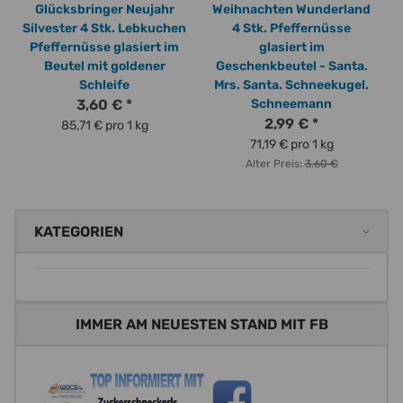
Glücksbringer Neujahr
Weihnachten Wunderland
Silvester 4 Stk. Lebkuchen
4 Stk. Pfeffernüsse
Pfeffernüsse glasiert im
glasiert im
Beutel mit goldener
Geschenkbeutel - Santa.
Schleife
Mrs. Santa. Schneekugel.
3,60 €
*
Schneemann
2,99 €
*
85,71 € pro 1 kg
71,19 € pro 1 kg
Alter Preis:
3,60 €
KATEGORIEN
IMMER AM NEUESTEN STAND MIT FB