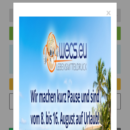
x
In den Warenkorb
x
Bitte beachten Sie das Abnahmeintervall von 1
Einheiten.
Consent erteilen
Sie möchten in monatlichen Raten zahlen?
Weitere
Informationen