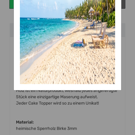
Beschreibung
Handgefertigte
Torten Topper
aus
Holz (Birke)
zum
Dekorieren von Torten und Kuchen.
Alle unsere Topper werden mit einem hochmodernen
Laser mit viel Liebe zum Detail von uns
vor Ort handgefertigt.
Holz ist ein Naturprodukt, weshalb jedes angefertigte
Stück eine einzigartige Maserung aufweist.
Jeder Cake Topper wird so zu einem Unikat!
Material:
heimische Sperrholz Birke 3mm