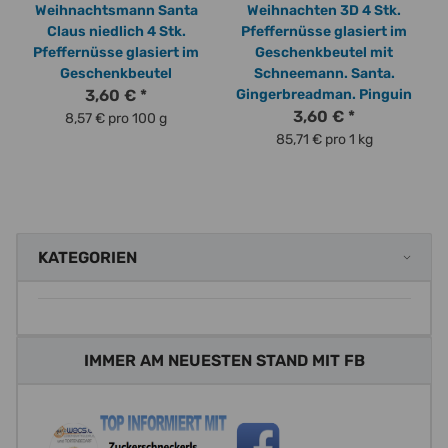
Weihnachtsmann Santa
Weihnachten 3D 4 Stk.
Claus niedlich 4 Stk.
Pfeffernüsse glasiert im
S
Pfeffernüsse glasiert im
Geschenkbeutel mit
Geschenkbeutel
Schneemann. Santa.
3,60 €
*
Gingerbreadman. Pinguin
3,60 €
*
8,57 € pro 100 g
85,71 € pro 1 kg
KATEGORIEN
IMMER AM NEUESTEN STAND MIT FB