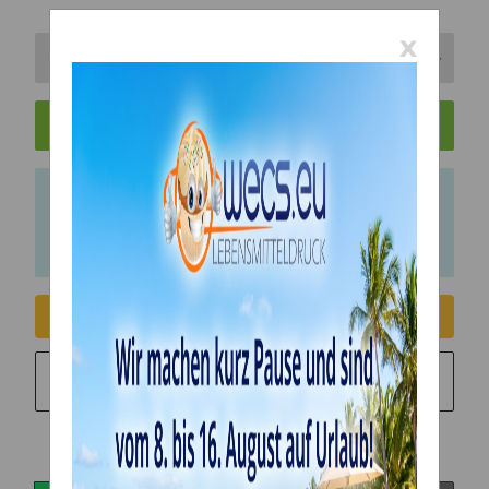
x
In den Warenkorb
x
Bitte beachten Sie das Abnahmeintervall von 1
Einheiten.
Consent erteilen
Sie möchten in monatlichen Raten zahlen?
Weitere
Informationen