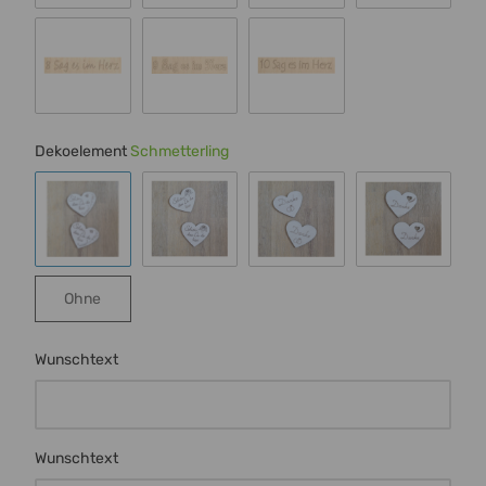
Schrift 4
Schrift 5
Schrift 6
Schrift 7
Schrift 8
Schrift 9
Schrift 10
Dekoelement
Schmetterling
Schmetterling
Rose
Ringe
Herz m Ran
Ohne
Ohne
Wunschtext
Wunschtext
Wunschtext