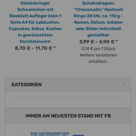
Glücksbringer
Schokodragees
Schweinchen mit
"Chocomadis" Hochzeit
Kleeblatt Aufleger klein 1
Ringe 28 Stk. ca. 110 g -
Seite A4 für Lebkuchen,
Namen, Datum, Initalen
Cupcakes, Kekse, Kuchen
oder Bilder individuell
in gewünschtem
gestaltbar
Durchmessern
3,99 € -
4,90 €
*
8,70 € -
11,70 €
*
0,14 € pro 1 Stück
Weitere Variationen
erhältlich.
KATEGORIEN
IMMER AM NEUESTEN STAND MIT FB