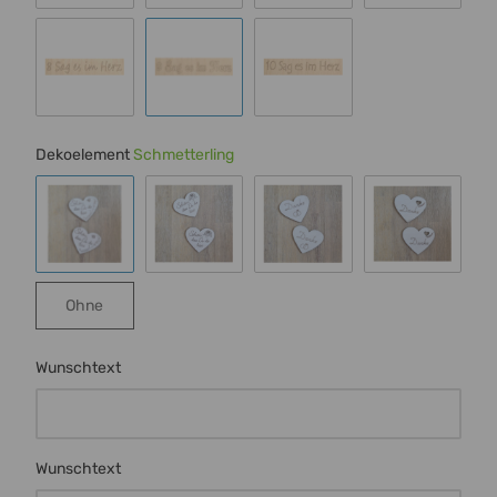
Schrift 4
Schrift 5
Schrift 6
Schrift 7
Schrift 8
Schrift 9
Schrift 10
Dekoelement
Schmetterling
Schmetterling
Rose
Ringe
Herz m Ran
Ohne
Ohne
Wunschtext
Wunschtext
Wunschtext