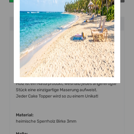
Beschreibung
Handgefertigte
Torten Topper
aus
Holz (Birke)
zum
Dekorieren von Torten und Kuchen.
Alle unsere Topper werden mit einem hochmodernen
Laser mit viel Liebe zum Detail von uns
vor Ort handgefertigt.
Holz ist ein Naturprodukt, weshalb jedes angefertigte
Stück eine einzigartige Maserung aufweist.
Jeder Cake Topper wird so zu einem Unikat!
Material:
heimische Sperrholz Birke 3mm
Maße: