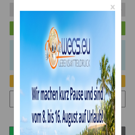
x
In den Warenkorb
x
Bitte beachten Sie das Abnahmeintervall von 1
Einheiten.
Consent erteilen
Sie möchten in monatlichen Raten zahlen?
Weitere
Informationen