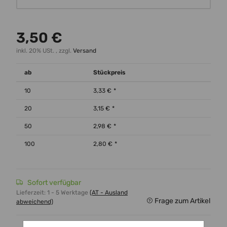
3,50 €
inkl. 20% USt. , zzgl.
Versand
ab
Stückpreis
10
3,33 €
*
20
3,15 €
*
50
2,98 €
*
100
2,80 €
*
Sofort verfügbar
Lieferzeit:
1 - 5 Werktage
(AT - Ausland
Frage zum Artikel
abweichend)