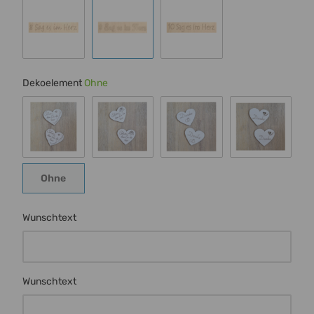
Schrift 8
Schrift 9
Schrift 10
Dekoelement
Ohne
Schmetterling
Rose
Ringe
Herz m Ran
Ohne
Ohne
Wunschtext
Wunschtext
Wunschtext
Wunschtext