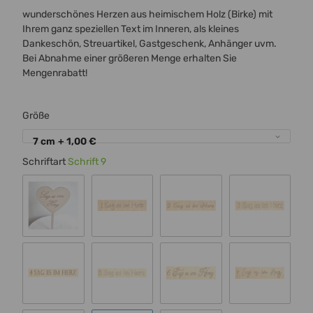
wunderschönes Herzen aus heimischem Holz (Birke) mit
Ihrem ganz speziellen Text im Inneren, als kleines
Dankeschön, Streuartikel, Gastgeschenk, Anhänger uvm.
Bei Abnahme einer größeren Menge erhalten Sie
Mengenrabatt!
Größe
7 cm
+ 1,00 €
Schriftart
Schrift 9
Standard 00
Schrift 1
Schrift 2
Schrift 3
Schrift 4
Schrift 5
Schrift 6
Schrift 7