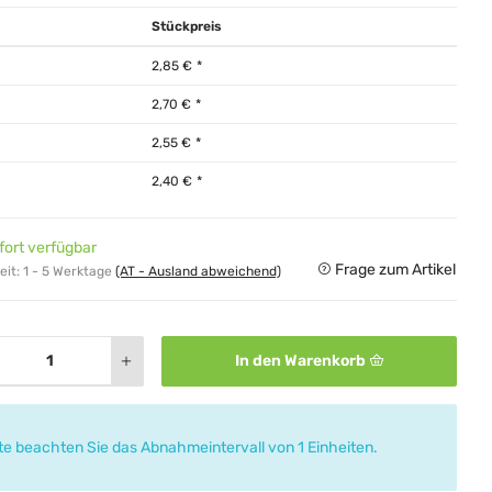
Stückpreis
2,85 €
*
2,70 €
*
2,55 €
*
2,40 €
*
fort verfügbar
Frage zum Artikel
eit:
1 - 5 Werktage
(AT - Ausland abweichend)
In den Warenkorb
tte beachten Sie das Abnahmeintervall von 1 Einheiten.