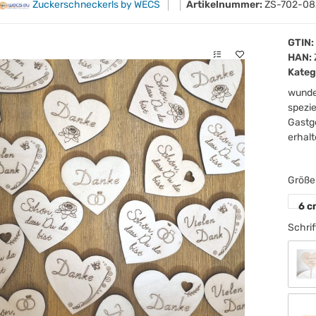
Zuckerschneckerls by WECS
Artikelnummer:
ZS-702-08
GTIN:
HAN:
Kateg
wunde
spezie
Gastg
erhalt
Größ
6 c
Schrif