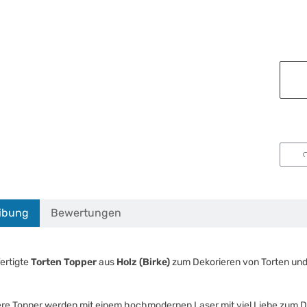
ibung
Bewertungen
ertigte
Torten Topper
aus
Holz (Birke)
zum Dekorieren von Torten un
ere Topper werden mit einem hochmodernen Laser mit viel Liebe zum Det