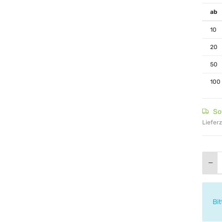
ab
10
20
50
100
So
Lieferz
x
Bi