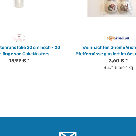
tenrandfolie 20 cm hoch - 20
Weihnachten Gnome Wicht
r länge von CakeMasters
Pfeffernüsse glasiert im Ge
13,99 €
*
3,60 €
*
85,71 € pro 1 kg