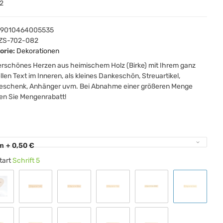
2
9010464005535
ZS-702-082
orie:
Dekorationen
rschönes Herzen aus heimischem Holz (Birke) mit Ihrem ganz
llen Text im Inneren, als kleines Dankeschön, Streuartikel,
eschenk, Anhänger uvm. Bei Abnahme einer größeren Menge
en Sie Mengenrabatt!
e
m
+ 0,50 €
tart
Schrift 5
Standard 00
Schrift 1
Schrift 2
Schrift 3
Schrift 4
Schrift 5