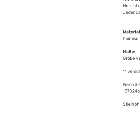
Holz ist
Jeder Ca
Material
heimisc
Maße:
Größe va
11 versc
Wenn Sie
13702462
Stielhöh