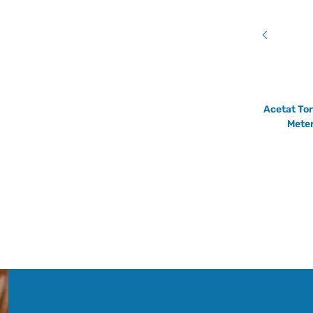
Weihnachten Wunderland 4 Stk.
Acetat Tor
l
Pfeffernüsse glasiert im Geschenkbeutel -
Mete
Santa. Mrs. Santa. Schneekugel.
Schneemann
2,99 €
*
71,19 € pro 1 kg
Alter Preis:
3,60 €