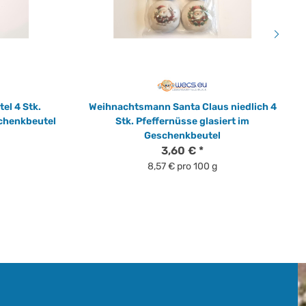
el 4 Stk.
Weihnachtsmann Santa Claus niedlich 4
schenkbeutel
Stk. Pfeffernüsse glasiert im
Geschenkbeutel
3,60 €
*
8,57 € pro 100 g