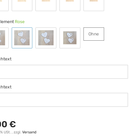
chrift 6
Schrift 7
Schrift 8
Schrift 9
Schrift 10
lement
Rose
Ohne
Ohne
chmetterling
Rose
Ringe
Herz m Ranke
htext
htext
htext
htext
00 €
0% USt. , zzgl.
Versand