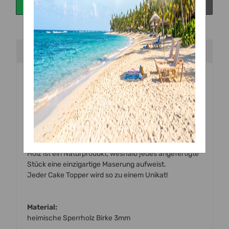
Beschreibung
Handgefertigte
Torten Topper
aus
Holz (Birke)
zum
Dekorieren von Torten und Kuchen.
Alle unsere Topper werden mit einem hochmodernen
Laser mit viel Liebe zum Detail von uns
vor Ort handgefertigt.
Holz ist ein Naturprodukt, weshalb jedes angefertigte
Stück eine einzigartige Maserung aufweist.
Jeder Cake Topper wird so zu einem Unikat!
Material:
heimische Sperrholz Birke 3mm