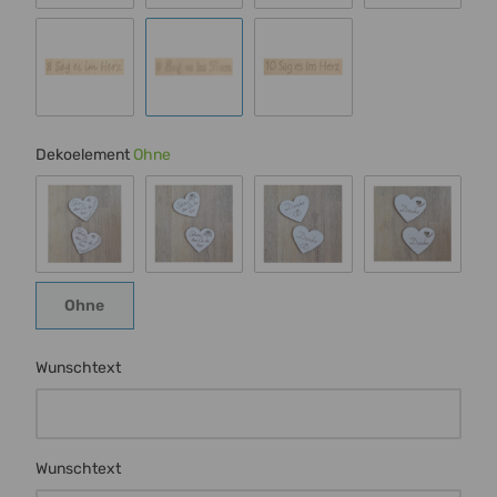
Schrift 4
Schrift 5
Schrift 6
Schrift 7
Schrift 8
Schrift 9
Schrift 10
Dekoelement
Ohne
Schmetterling
Rose
Ringe
Herz m Ran
Ohne
Ohne
Wunschtext
Wunschtext
Wunschtext