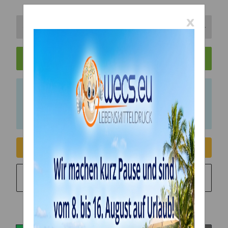
x
In den Warenkorb
x
Bitte beachten Sie das Abnahmeintervall von 1
Einheiten.
Consent erteilen
Sie möchten in monatlichen Raten zahlen?
Weitere
Informationen