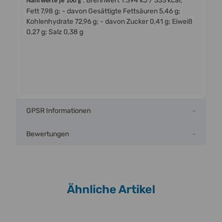
: Brennwert 1.394 kJ / 333 kcal;
Nährwerte je 100 g
Fett 7,98 g; - davon Gesättigte Fettsäuren 5,46 g;
Kohlenhydrate 72,96 g; - davon Zucker 0,41 g; Eiweiß
0,27 g; Salz 0,38 g
GPSR Informationen
Bewertungen
Ähnliche Artikel