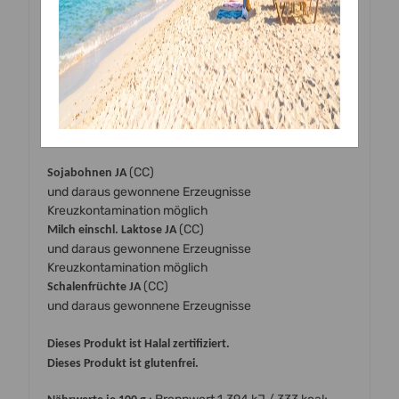
unterschiedlichen Mengen:
Wasser, Trägerstoff: E1520, Feuchthaltemittel: E422,
Farbstoff: E151, Farbstoffe:
,
,
,
E110*
E102*
E122*, E133*
Emulgator: E433
* Kann Aktivität und Aufmerksamkeit von Kindern
beeinträchtigen
Allergeninformation gemäß EU VO 1169/2011
(CC)
Sojabohnen JA
und daraus gewonnene Erzeugnisse
Kreuzkontamination möglich
(CC)
Milch einschl. Laktose JA
und daraus gewonnene Erzeugnisse
Kreuzkontamination möglich
(CC)
Schalenfrüchte JA
und daraus gewonnene Erzeugnisse
Dieses Produkt ist Halal zertifiziert.
Dieses Produkt ist glutenfrei.