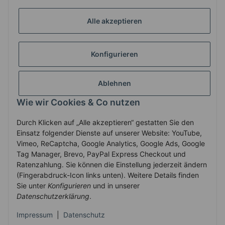
GESETZLICHE INFORMATIONEN
Alle akzeptieren
Konfigurieren
ZAHLUNG & VERSAND
Ablehnen
MEIN KONTO
Wie wir Cookies & Co nutzen
Durch Klicken auf „Alle akzeptieren“ gestatten Sie den
Vertrag widerrufen
Einsatz folgender Dienste auf unserer Website: YouTube,
Vimeo, ReCaptcha, Google Analytics, Google Ads, Google
Tag Manager, Brevo, PayPal Express Checkout und
Ratenzahlung. Sie können die Einstellung jederzeit ändern
* Alle Preise inkl. gesetzlicher USt., zzgl.
Versand
(Fingerabdruck-Icon links unten). Weitere Details finden
Service-Hotline +43-7758-30410
Sie unter
Konfigurieren
und in unserer
Datenschutzerklärung
.
© 2010-2025 WECS.EU
•
Besucherzähler: 2905998
•
Powered by
Impressum
|
Datenschutz
JTL-Shop
•
JTL Template mit
von Templatix