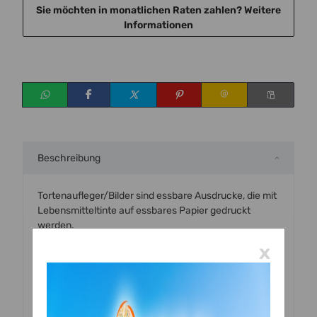
Sie möchten in monatlichen Raten zahlen?
Weitere
Informationen
Beschreibung
Tortenaufleger/Bilder sind essbare Ausdrucke, die mit
Lebensmitteltinte auf essbares Papier gedruckt
werden.
Wir drucken auf professionellem Qualitätspapier
x
(Dekorpapier Plus Professional)
Die essbaren Bilder werden mit einem für den
Lebensmitteldruck zertifizierten Drucker, mit
Lebensmitteltinte bedruckt und sind zu 100 % essbar.