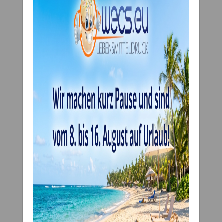
Sie erhalten ein Bild, gedruckt in höchster Qualität
individuell und ganz frisch für Sie gefertigt.
Bitte die Folie vor dem Verwenden entfernen. Sie
können die Bilder ganz einfach mit einer Schere oder
einem Skalpell ausschneiden. Eine genaue Anleitung
liegt dem Produkt bei.
Sollten Sie Sonderwünsche oder Fragen haben …
nehmen sie doch bitte einfach mit uns Kontakt auf:
email: mwolf@wecs.eu
Tel. oder WhatsApp: +4369913702462 (ab 14:00 Uhr)
Zutaten:
Verdickungsmittel E1422, Süßungsmittel E420ii, E955;
Tapiokadextrin, Sheabutter, Feuchthaltemittel E422,
Emulgator E471, Stabilisator E407, E466, E415; Aroma,
Säureregulator E330, Konservierungsmittel E202
Lebensmitteltinte Farbstoffe je nach Vorlage in