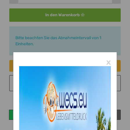
In den Warenkorb
x
Bitte beachten Sie das Abnahmeintervall von 1
Einheiten.
x
Consent erteilen
Sie möchten in monatlichen Raten zahlen?
Weitere
Informationen