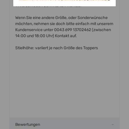
11 verschieden Schriftarten wählbar
Wenn Sie eine andere Größe, oder Sonderwünsche
möchten, nehmen sie doch bitte einfach mit unserem
Kundenservice unter 0043 699 13702462 (zwischen
14:00 und 18:00 Uhr) Kontakt auf.
Stielhöhe: variiert je nach Größe des Toppers
Bewertungen