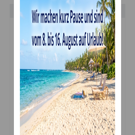
Beschreibung
Handgefertigte
Torten Topper
aus
Holz (Birke)
zum
Dekorieren von Torten und Kuchen.
Alle unsere Topper werden mit einem hochmodernen
Laser mit viel Liebe zum Detail von uns
vor Ort handgefertigt.
Holz ist ein Naturprodukt, weshalb jedes angefertigte
Stück eine einzigartige Maserung aufweist.
Jeder Cake Topper wird so zu einem Unikat!
Material:
heimische Sperrholz Birke 3mm
Maße:
Größe variabel auswählbar