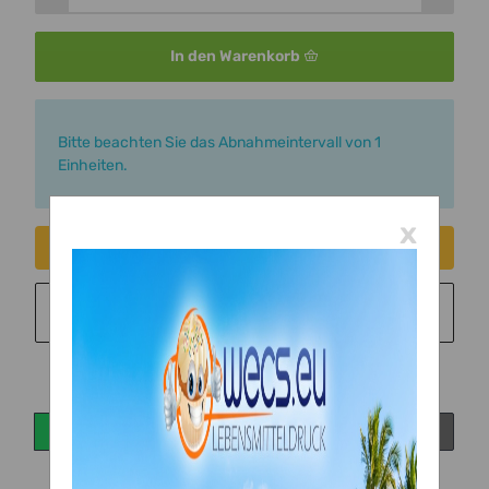
In den Warenkorb
x
Bitte beachten Sie das Abnahmeintervall von 1
Einheiten.
x
Consent erteilen
Sie möchten in monatlichen Raten zahlen?
Weitere
Informationen