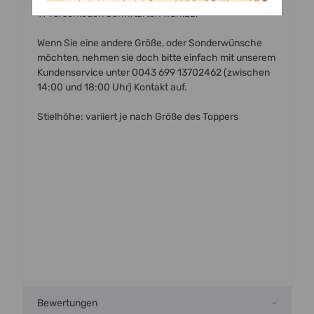
11 verschieden Schriftarten wählbar
Wenn Sie eine andere Größe, oder Sonderwünsche
möchten, nehmen sie doch bitte einfach mit unserem
Kundenservice unter 0043 699 13702462 (zwischen
14:00 und 18:00 Uhr) Kontakt auf.
Stielhöhe: variiert je nach Größe des Toppers
Bewertungen