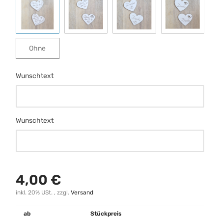
Schmetterling
Rose
Ringe
Herz m Ran
Ohne
Ohne
Wunschtext
Wunschtext
Wunschtext
Wunschtext
4,00 €
inkl. 20% USt. , zzgl.
Versand
ab
Stückpreis