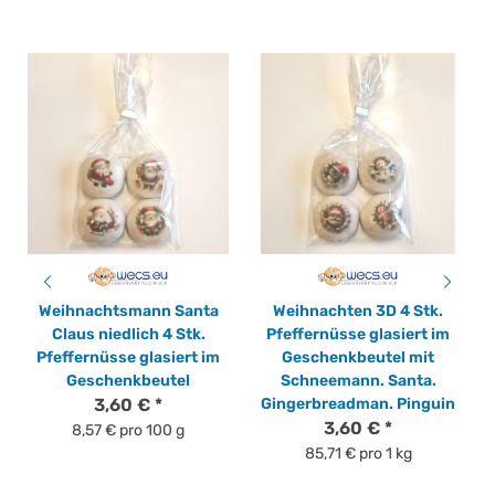
Weihnachtsmann Santa
Weihnachten 3D 4 Stk.
Claus niedlich 4 Stk.
Pfeffernüsse glasiert im
S
Pfeffernüsse glasiert im
Geschenkbeutel mit
Geschenkbeutel
Schneemann. Santa.
3,60 €
*
Gingerbreadman. Pinguin
3,60 €
*
8,57 € pro 100 g
85,71 € pro 1 kg