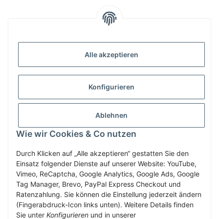
INFORMATIONEN
Alle akzeptieren
GESETZLICHE INFORMATIONEN
Konfigurieren
ZAHLUNG & VERSAND
Ablehnen
MEIN KONTO
Wie wir Cookies & Co nutzen
Durch Klicken auf „Alle akzeptieren“ gestatten Sie den
Einsatz folgender Dienste auf unserer Website: YouTube,
Vertrag widerrufen
Vimeo, ReCaptcha, Google Analytics, Google Ads, Google
Tag Manager, Brevo, PayPal Express Checkout und
Ratenzahlung. Sie können die Einstellung jederzeit ändern
(Fingerabdruck-Icon links unten). Weitere Details finden
* Alle Preise inkl. gesetzlicher USt., zzgl.
Versand
Sie unter
Konfigurieren
und in unserer
Service-Hotline +43-7758-30410