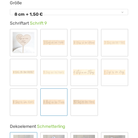
Größe
8 cm
+ 1,50 €
Schriftart
Schrift 9
Standard 00
Schrift 1
Schrift 2
Schrift 3
Schrift 4
Schrift 5
Schrift 6
Schrift 7
Schrift 8
Schrift 9
Schrift 10
Dekoelement
Schmetterling