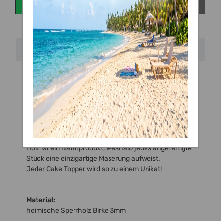
Beschreibung
Handgefertigte
Torten Topper
aus
Holz (Birke)
zum
Dekorieren von Torten und Kuchen.
Alle unsere Topper werden mit einem hochmodernen
Laser mit viel Liebe zum Detail von uns
vor Ort handgefertigt.
Holz ist ein Naturprodukt, weshalb jedes angefertigte
Stück eine einzigartige Maserung aufweist.
Jeder Cake Topper wird so zu einem Unikat!
Material:
heimische Sperrholz Birke 3mm