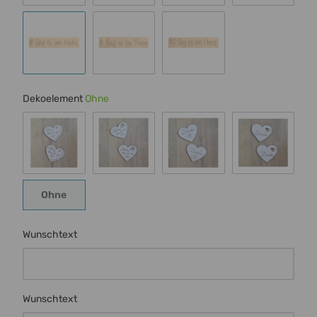
Schrift 4
Schrift 5
Schrift 6
Schrift 7
Schrift 8
Schrift 9
Schrift 10
Dekoelement
Ohne
Schmetterling
Rose
Ringe
Herz m Ran
Ohne
Ohne
Wunschtext
Wunschtext
Wunschtext