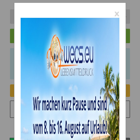
x
In den Warenkorb
x
Bitte beachten Sie das Abnahmeintervall von 1
Einheiten.
Consent erteilen
Sie möchten in monatlichen Raten zahlen?
Weitere
Informationen