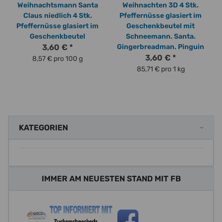
Weihnachtsmann Santa
Weihnachten 3D 4 Stk.
Claus niedlich 4 Stk.
Pfeffernüsse glasiert im
S
Pfeffernüsse glasiert im
Geschenkbeutel mit
Geschenkbeutel
Schneemann. Santa.
3,60 €
*
Gingerbreadman. Pinguin
3,60 €
*
8,57 € pro 100 g
85,71 € pro 1 kg
KATEGORIEN
IMMER AM NEUESTEN STAND MIT FB