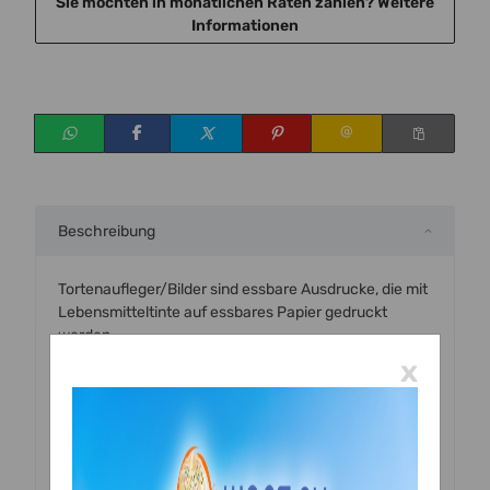
Sie möchten in monatlichen Raten zahlen?
Weitere
Informationen
Beschreibung
Tortenaufleger/Bilder sind essbare Ausdrucke, die mit
Lebensmitteltinte auf essbares Papier gedruckt
werden.
Wir drucken auf professionellem Qualitätspapier
x
(Dekorpapier Plus Professional)
Die essbaren Bilder werden mit einem für den
Lebensmitteldruck zertifizierten Drucker, mit
Lebensmitteltinte bedruckt und sind zu 100 % essbar.