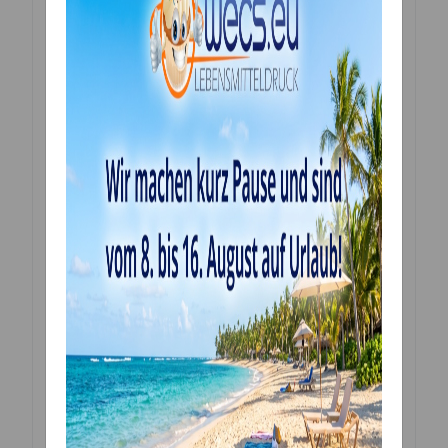
Sie erhalten ein Bild, gedruckt in höchster Qualität
individuell und ganz frisch für Sie gefertigt.
Bitte die Folie vor dem Verwenden entfernen. Sie
können die Bilder ganz einfach mit einer Schere oder
einem Skalpell ausschneiden. Eine genaue Anleitung
liegt dem Produkt bei.
Sollten Sie Sonderwünsche oder Fragen haben …
nehmen sie doch bitte einfach mit uns Kontakt auf:
email: mwolf@wecs.eu
Tel. oder WhatsApp: +4369913702462 (ab 14:00 Uhr)
Zutaten:
Verdickungsmittel E1422, Süßungsmittel E420ii, E955;
Tapiokadextrin, Sheabutter, Feuchthaltemittel E422,
Emulgator E471, Stabilisator E407, E466, E415; Aroma,
Säureregulator E330, Konservierungsmittel E202
Lebensmitteltinte Farbstoffe je nach Vorlage in
unterschiedlichen Mengen: