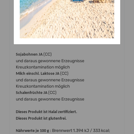
Wasser, Trägerstoff: E1520, Feuchthaltemittel: E422,
Farbstoff: E151, Farbstoffe:
,
,
,
E110*
E102*
E122*, E133*
Emulgator: E433
* Kann Aktivität und Aufmerksamkeit von Kindern
beeinträchtigen
Allergeninformation gemäß EU VO 1169/2011
(CC)
Sojabohnen JA
und daraus gewonnene Erzeugnisse
Kreuzkontamination möglich
(CC)
Milch einschl. Laktose JA
und daraus gewonnene Erzeugnisse
Kreuzkontamination möglich
(CC)
Schalenfrüchte JA
und daraus gewonnene Erzeugnisse
Dieses Produkt ist Halal zertifiziert.
Dieses Produkt ist glutenfrei.
: Brennwert 1.394 kJ / 333 kcal;
Nährwerte je 100 g