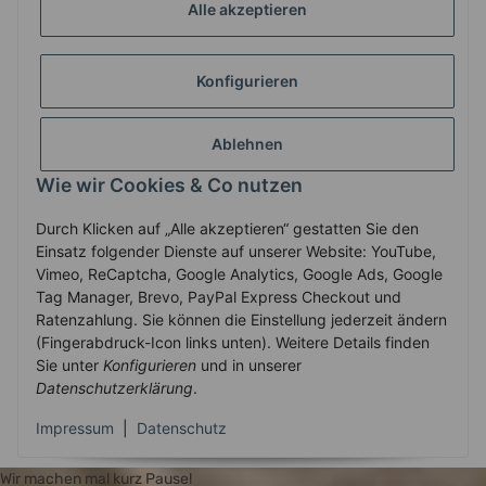
GESETZLICHE INFORMATIONEN
Alle akzeptieren
Konfigurieren
ZAHLUNG & VERSAND
Ablehnen
MEIN KONTO
Wie wir Cookies & Co nutzen
Durch Klicken auf „Alle akzeptieren“ gestatten Sie den
Vertrag widerrufen
Einsatz folgender Dienste auf unserer Website: YouTube,
Vimeo, ReCaptcha, Google Analytics, Google Ads, Google
Tag Manager, Brevo, PayPal Express Checkout und
Ratenzahlung. Sie können die Einstellung jederzeit ändern
* Alle Preise inkl. gesetzlicher USt., zzgl.
Versand
(Fingerabdruck-Icon links unten). Weitere Details finden
Service-Hotline +43-7758-30410
Sie unter
Konfigurieren
und in unserer
Datenschutzerklärung
.
© 2010-2025 WECS.EU
•
Besucherzähler: 2907302
•
Powered by
Impressum
|
Datenschutz
JTL-Shop
•
JTL Template mit
von Templatix
Wir machen mal kurz Pause!