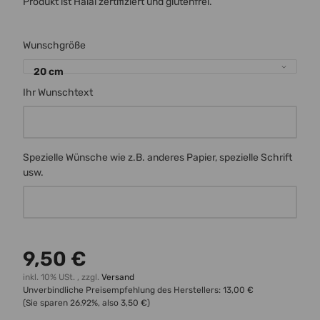
Produkt ist Halal zertifiziert und glutenfrei.
Wunschgröße
20 cm
Ihr Wunschtext
Ihr Wunschtext
Spezielle Wünsche wie z.B. anderes Papier, spezielle Schrift
usw.
Spezielle Wünsche wie z.B. anderes Papier, spezielle Schrift usw.
9,50 €
inkl. 10% USt. , zzgl.
Versand
Unverbindliche Preisempfehlung des Herstellers
:
13,00 €
(Sie sparen
26.92%
, also
3,50 €
)