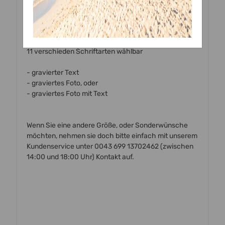
Maße:
Größe variabel auswählbar
11 verschieden Schriftarten wählbar
- gravierter Text
- graviertes Foto, oder
- graviertes Foto mit Text
Wenn Sie eine andere Größe, oder Sonderwünsche
möchten, nehmen sie doch bitte einfach mit unserem
Kundenservice unter 0043 699 13702462 (zwischen
14:00 und 18:00 Uhr) Kontakt auf.