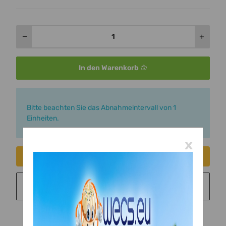
In den Warenkorb
x
Bitte beachten Sie das Abnahmeintervall von 1
Einheiten.
x
Consent erteilen
Sie möchten in monatlichen Raten zahlen?
Weitere
Informationen