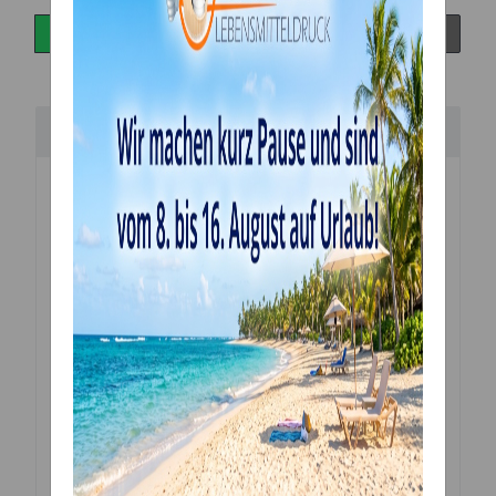
Beschreibung
Handgefertigte
Torten Aufleger
aus
Holz (Birke)
zum Dekorieren von Torten und Kuchen.
Alle unsere Aufleger werden mit einem
hochmodernen Laser mit viel Liebe zum Detail von
uns vor Ort handgefertigt.
Holz ist ein Naturprodukt, weshalb jedes angefertigte
Stück eine einzigartige Maserung aufweist.
Jeder Cake Topper wird so zu einem Unikat!
Material:
heimische Sperrholz Birke 3mm