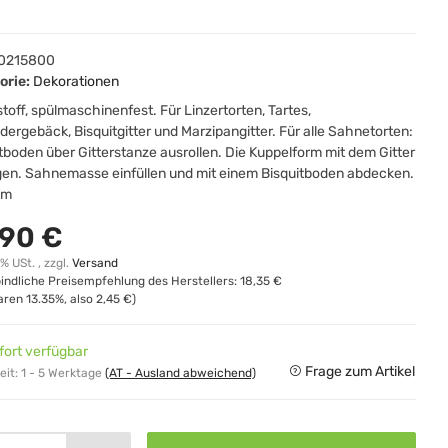
0215800
orie:
Dekorationen
toff, spülmaschinenfest. Für Linzertorten, Tartes,
dergebäck, Bisquitgitter und Marzipangitter. Für alle Sahnetorten:
tboden über Gitterstanze ausrollen. Die Kuppelform mit dem Gitter
gen. Sahnemasse einfüllen und mit einem Bisquitboden abdecken.
cm
,90 €
0% USt. , zzgl.
Versand
indliche Preisempfehlung des Herstellers
:
18,35 €
paren
13.35%
, also
2,45 €
)
fort verfügbar
Frage zum Artikel
eit:
1 - 5 Werktage
(AT - Ausland abweichend)