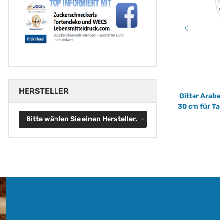
HERSTELLER
Gitterstanze rund 30 cm für Tarte, Linzer,
Gitter Arab
Crostate uvm.
30 cm für Ta
15,90 €
*
Bitte wählen Sie einen Hersteller.