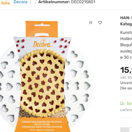
Decora
Artikelnummer:
DEC0215801
HAN:
Kateg
Kunsts
Hollän
Bisqui
ausle
ø 30 
15
inkl. 2
Unverb
(Sie s
So
Lieferz