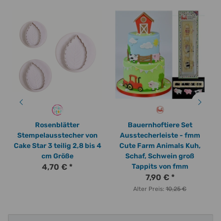
Rosenblätter
Bauernhoftiere Set
Stempelausstecher von
Ausstecherleiste - fmm
Cake Star 3 teilig 2,8 bis 4
Cute Farm Animals Kuh,
cm Größe
Schaf, Schwein groß
4,70 €
*
Tappits von fmm
7,90 €
*
Alter Preis:
10,25 €