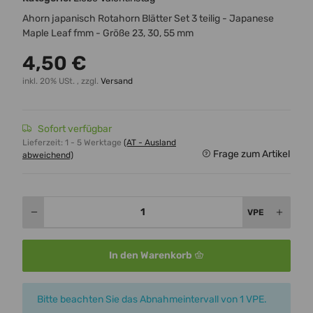
Ahorn japanisch Rotahorn Blätter Set 3 teilig - Japanese
Maple Leaf fmm - Größe 23, 30, 55 mm
4,50 €
inkl. 20% USt. , zzgl.
Versand
Sofort verfügbar
Lieferzeit:
1 - 5 Werktage
(AT - Ausland
Frage zum Artikel
abweichend)
VPE
In den Warenkorb
x
Bitte beachten Sie das Abnahmeintervall von 1 VPE.