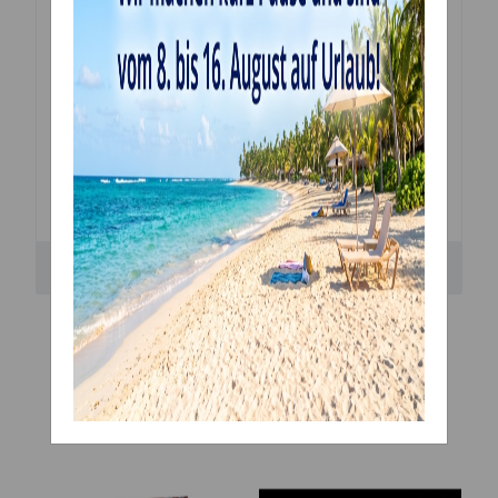
verwenden, fügen Sie ein wenig Tylo oder CMC hinzu,
um die Paste zu verstärken und die Trocknung zu
beschleunigen.
Bewertungen
Kunden kauften dazu
folgende Artikel: