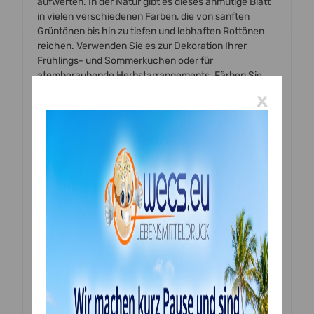
aufwerten. In der Natur gibt es dieses anmutige Blatt
in vielen verschiedenen Farben, die von sanften
Grüntönen bis hin zu tiefen und lebhaften Rottönen
reichen. Verwenden Sie es zur Dekoration Ihrer
Frühlings- und Sommerkuchen oder für
atemberaubende Herbstarrangements. Färben Sie
Ihren Fondant und lassen Sie Ihrer Kreativität freien
x
Lauf!
Hergestellt in Großbritannien
Produkt-Code: CUTMPL
Strichcode: 5060040860380
Lebensmittelzugelassener Kunststoff - BPA-frei
Ungefähre Größe 23, 30, 55 mm
3 Ausstecher
Vollständige Anleitung auf der Rückseite der
Verpackung
Verwenden Sie immer eine hochwertige
Blütenpaste/Modellierpaste, die dünn gerollt und
einige Minuten trocknen gelassen wird, um beste
Ergebnisse zu erzielen. Wenn Sie Zuckerpaste