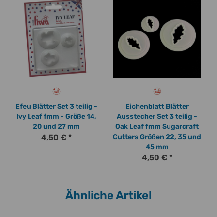
Efeu Blätter Set 3 teilig -
Eichenblatt Blätter
Ivy Leaf fmm - Größe 14,
Ausstecher Set 3 teilig -
20 und 27 mm
Oak Leaf fmm Sugarcraft
4,50 €
*
Cutters Größen 22, 35 und
45 mm
4,50 €
*
Ähnliche Artikel