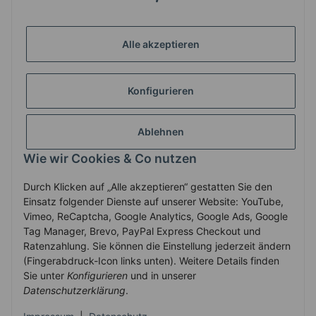
Alle akzeptieren
GESETZLICHE INFORMATIONEN
Konfigurieren
ZAHLUNG & VERSAND
Ablehnen
MEIN KONTO
Wie wir Cookies & Co nutzen
Durch Klicken auf „Alle akzeptieren“ gestatten Sie den
Vertrag widerrufen
Einsatz folgender Dienste auf unserer Website: YouTube,
Vimeo, ReCaptcha, Google Analytics, Google Ads, Google
Tag Manager, Brevo, PayPal Express Checkout und
Ratenzahlung. Sie können die Einstellung jederzeit ändern
* Alle Preise inkl. gesetzlicher USt., zzgl.
Versand
(Fingerabdruck-Icon links unten). Weitere Details finden
Service-Hotline +43-7758-30410
Sie unter
Konfigurieren
und in unserer
Datenschutzerklärung
.
© 2010-2025 WECS.EU
•
Besucherzähler: 2906425
•
Powered by