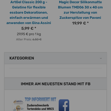
ArtGel Classic 200 g -
Magic Decor Silikonmatte
Gelatine für flexible
Blumen TMD06 30 x 40 cm
essbare Dekorationen,
zur Herstellung von
einfach erwärmen und
Zuckerspitze von Pavoni
anwenden von Gina Assini
19,99 €
*
5,99 €
*
29,95 € pro 1 kg
Alter Preis:
6,50 €
KATEGORIEN
IMMER AM NEUESTEN STAND MIT FB