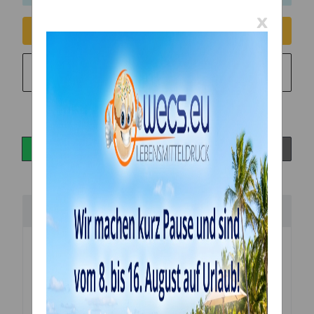
x
Consent erteilen
Sie möchten in monatlichen Raten zahlen?
Weitere
Informationen
Beschreibung
Silikonmatte 30 x 40 cm von Claire Bowman - -
Hessian Juteband - sehr grobes Gewebe