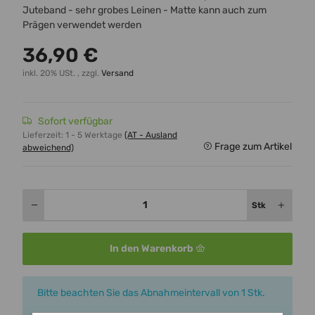
Juteband - sehr grobes Leinen - Matte kann auch zum
Prägen verwendet werden
36,90 €
inkl. 20% USt. , zzgl.
Versand
Sofort verfügbar
Lieferzeit:
1 - 5 Werktage
(AT - Ausland
Frage zum Artikel
abweichend)
Stk
In den Warenkorb
x
Bitte beachten Sie das Abnahmeintervall von 1 Stk.