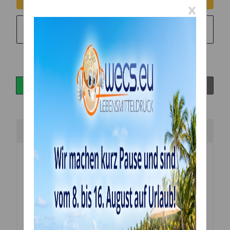
x
Sie möchten in monatlichen Raten zahlen?
Weitere
Informationen
Beschreibung
Cake Topper für Torten und Kuchen aus Acryl -
lebensmittelecht
Vor Gebrauch die Schutzfolie entfernen!