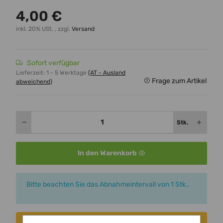
4,00 €
inkl. 20% USt. , zzgl.
Versand
Sofort verfügbar
Lieferzeit:
1 - 5 Werktage
(AT - Ausland
Frage zum Artikel
abweichend)
Stk.
In den Warenkorb
x
Bitte beachten Sie das Abnahmeintervall von 1 Stk..
Consent erteilen