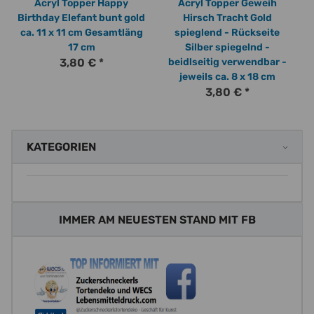
Acryl Topper Happy
Acryl Topper Geweih
Birthday Elefant bunt gold
Hirsch Tracht Gold
ca. 11 x 11 cm Gesamtläng
spieglend - Rückseite
17 cm
Silber spiegelnd -
3,80 €
*
beidlseitig verwendbar -
jeweils ca. 8 x 18 cm
3,80 €
*
KATEGORIEN
IMMER AM NEUESTEN STAND MIT FB