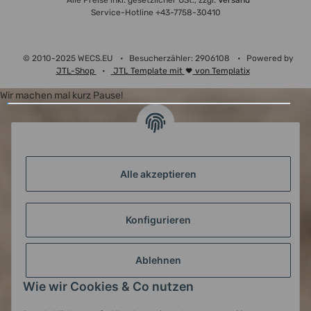
* Alle Preise inkl. gesetzlicher USt., zzgl.
Versand
Service-Hotline +43-7758-30410
© 2010-2025 WECS.EU
•
Besucherzähler: 2906108
•
Powered by
JTL-Shop
•
JTL Template mit
von Templatix
Wir machen mal kurz Pause!
Alle akzeptieren
Konfigurieren
Ablehnen
Wie wir Cookies & Co nutzen