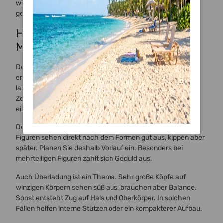
wie Schaumstoff, Tissue oder Formstützen sind gerade bei
gebogenen Armen, Hälsen oder Kleidern hilfreich.
Häufige Fehler bei Figuren aus
Modelliermasse
Der häufigste Fehler ist zu weiches Material. Das passiert
entweder durch die falsche Produktwahl oder durch zu
langes Kneten. Wenn Details verschwimmen, ist das kein
Zeichen dafür, dass Sie schlecht modellieren, sondern oft
einfach ein Materialproblem.
Der zweite Klassiker ist fehlende Trocknungszeit. Viele
Figuren sehen direkt nach dem Formen gut aus, kippen aber
später. Planen Sie deshalb Vorlauf ein. Besonders bei
mehrteiligen Figuren zahlt sich Geduld aus.
Auch Überladung ist ein Thema. Sehr große Köpfe auf
winzigen Körpern sehen süß aus, brauchen aber Balance.
Sonst entsteht Zug auf Hals und Oberkörper. In solchen
Fällen helfen interne Stützen oder ein kompakterer Aufbau.