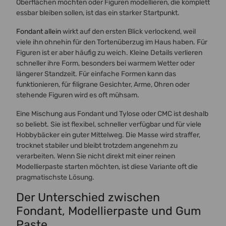
Oberflächen möchten oder Figuren modellieren, die komplett
essbar bleiben sollen, ist das ein starker Startpunkt.
Fondant allein
wirkt auf den ersten Blick verlockend, weil
viele ihn ohnehin für den Tortenüberzug im Haus haben. Für
Figuren ist er aber häufig zu weich. Kleine Details verlieren
schneller ihre Form, besonders bei warmem Wetter oder
längerer Standzeit. Für einfache Formen kann das
funktionieren, für filigrane Gesichter, Arme, Ohren oder
stehende Figuren wird es oft mühsam.
Eine Mischung aus Fondant und Tylose oder CMC ist deshalb
so beliebt. Sie ist flexibel, schneller verfügbar und für viele
Hobbybäcker ein guter Mittelweg. Die Masse wird straffer,
trocknet stabiler und bleibt trotzdem angenehm zu
verarbeiten. Wenn Sie nicht direkt mit einer reinen
Modellierpaste starten möchten, ist diese Variante oft die
pragmatischste Lösung.
Der Unterschied zwischen
Fondant, Modellierpaste und Gum
Paste