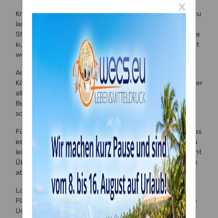
x
Kneten Sie die Masse immer kurz geschmeidig, aber nicht zu
lange. Zu stark erwärmtes Material wird weich und verliert
Stand. Wenn Sie merken, dass Teile klebrig werden, hilft eine
kurze Pause. Gerade unter warmen Küchenbedingungen ist
weniger oft mehr.
Arbeiten Sie größere Figuren in Etappen. Erst Beine und
Körper trocknen lassen, dann Kopf und Details ergänzen. Wer
alles in einem Zug modellieren will, drückt bereits geformte
Bereiche schnell wieder ein. Das kostet nicht nur Zeit,
sondern oft auch Nerven.
Für stabile Verbindungen brauchen Sie je nach Masse etwas
essbaren Kleber
, Wasser in sehr kleiner Menge oder einfach
leicht angeraute Kontaktflächen. Zu viel Feuchtigkeit macht
Übergänge schmierig. Zu wenig Verbindung führt später zu
abfallenden Armen oder Deko-Teilen.
Lassen Sie fertige Elemente auf einer trockenen, ebenen
Fläche ruhen. Küchenpapier, weiche Matten oder unruhige
Unterlagen können Druckstellen hinterlassen. Kleine Hilfen