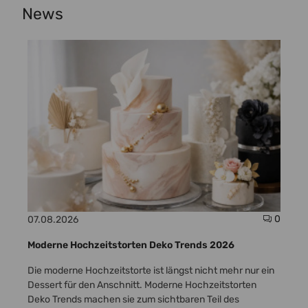
News
Kommentare zum Artikel Tortenstützen für mehrstöckige Torte rich
Komme
0
0
07.08.2026
05.
len
Moderne Hochzeitstorten Deko Trends 2026
Bes
Die moderne Hochzeitstorte ist längst nicht mehr nur ein
Ein
ere
Dessert für den Anschnitt. Moderne Hochzeitstorten
pro
Deko Trends machen sie zum sichtbaren Teil des
hat