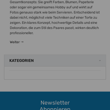
r
Gesamtkonzepts: Sie greift Farben, Blumen, Papeterie
Num
hör,
oder sogar ein gemeinsames Hobby auf und wirkt auf
Sie
Fotos genauso stark wie beim Servieren. Entscheidend ist
las
den,
dabei nicht, möglichst viele Techniken auf einer Torte zu
ein
e
zeigen. Ein klares Konzept, hochwertige Details und eine
Swe
Dekoration, die zum Stil des Paares passt, wirken deutlich
ent
professioneller.
geli
Weiter
Wei
KATEGORIEN
Newsletter
Abonnieren