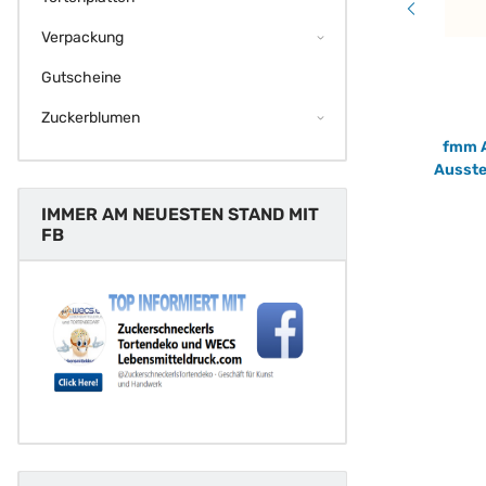
Verpackung
Gutscheine
Zuckerblumen
Happy Sprinkles Hot Chocolate 90 g Motiv
fmm A
t
Mix Heiße Schokolade
Ausste
7,90 €
*
IMMER AM NEUESTEN STAND MIT
121,54 € pro 1 kg
FB