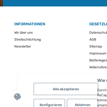
INFORMATIONEN
GESETZL
Wir über uns
Datenschu
Streitschlichtung
AGB
Newsletter
Sitemap
Impressum
Batteriege
Widerrufsr
Wie 
Alle akzeptieren
Durch 
ReCap
können
Konfigurieren
Ablehnen
unser