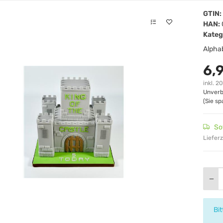
GTIN:
HAN:
Kateg
Alpha
6,
inkl. 2
Unverb
(Sie s
So
Lieferz
x
Bi