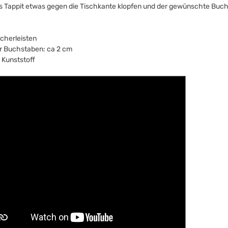
s Tappit etwas gegen die Tischkante klopfen und der gewünschte Buchs
cherleisten
r Buchstaben: ca 2 cm
: Kunststoff