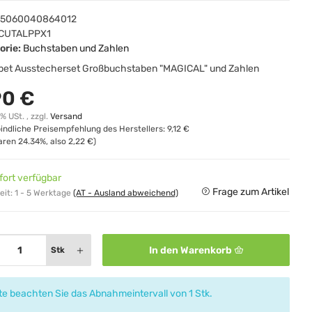
5060040864012
CUTALPPX1
orie:
Buchstaben und Zahlen
bet Ausstecherset Großbuchstaben "MAGICAL" und Zahlen
90 €
0% USt. , zzgl.
Versand
indliche Preisempfehlung des Herstellers
:
9,12 €
paren
24.34%
, also
2,22 €
)
fort verfügbar
Frage zum Artikel
eit:
1 - 5 Werktage
(AT - Ausland abweichend)
In den Warenkorb
Stk
tte beachten Sie das Abnahmeintervall von 1 Stk.