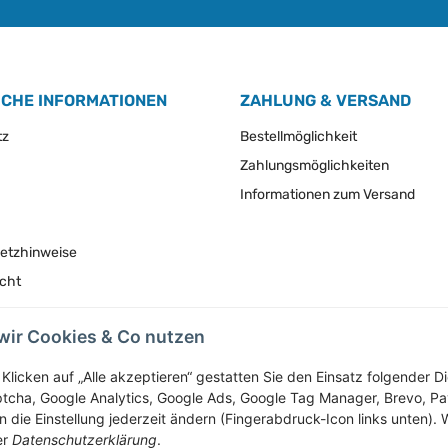
ICHE INFORMATIONEN
ZAHLUNG & VERSAND
tz
Bestellmöglichkeit
Zahlungsmöglichkeiten
Informationen zum Versand
setzhinweise
echt
wir Cookies & Co nutzen
Vertrag widerrufen
Klicken auf „Alle akzeptieren“ gestatten Sie den Einsatz folgender 
tcha, Google Analytics, Google Ads, Google Tag Manager, Brevo, P
 die Einstellung jederzeit ändern (Fingerabdruck-Icon links unten). W
* Alle Preise inkl. gesetzlicher USt., zzgl.
Versand
er
Datenschutzerklärung
.
Service-Hotline +43-7758-30410