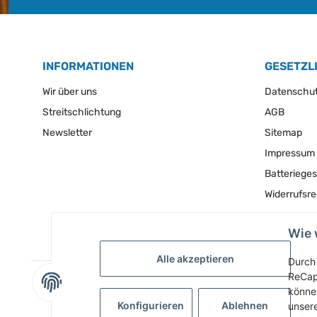
INFORMATIONEN
GESETZL
Wir über uns
Datenschu
Streitschlichtung
AGB
Newsletter
Sitemap
Impressum
Batteriege
Widerrufsr
Wie 
Alle akzeptieren
Durch 
ReCap
können
Konfigurieren
Ablehnen
unser