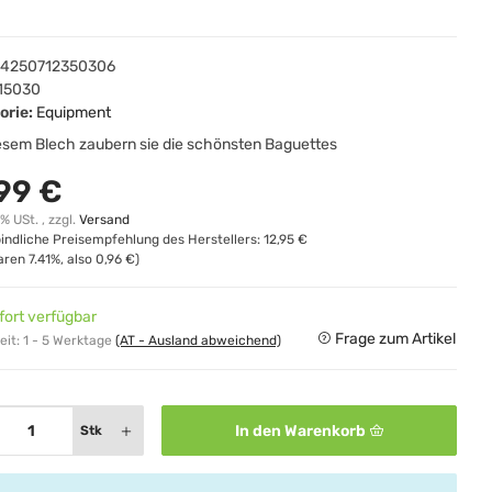
4250712350306
15030
orie:
Equipment
iesem Blech zaubern sie die schönsten Baguettes
,99 €
0% USt. , zzgl.
Versand
indliche Preisempfehlung des Herstellers
:
12,95 €
paren
7.41%
, also
0,96 €
)
fort verfügbar
Frage zum Artikel
eit:
1 - 5 Werktage
(AT - Ausland abweichend)
In den Warenkorb
Stk