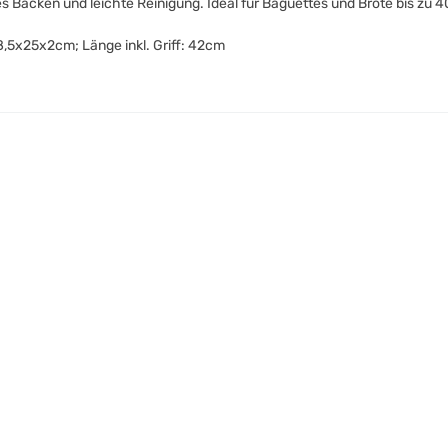
s Backen und leichte Reinigung. Ideal für Baguettes und Brote bis zu
,5x25x2cm; Länge inkl. Griff: 42cm