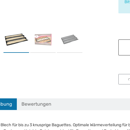
x
Bi
ibung
Bewertungen
Blech für bis zu 3 knusprige Baguettes. Optimale Wärmeverteilung für