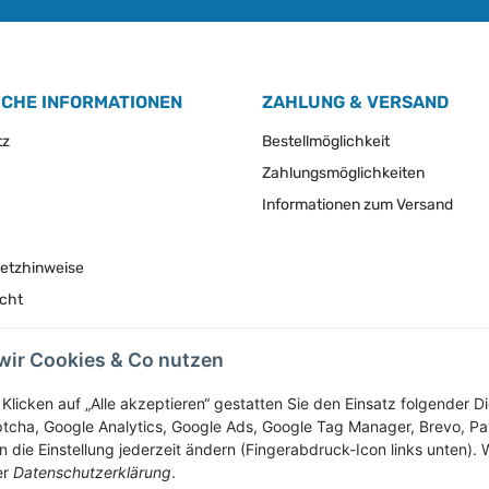
ICHE INFORMATIONEN
ZAHLUNG & VERSAND
tz
Bestellmöglichkeit
Zahlungsmöglichkeiten
Informationen zum Versand
setzhinweise
echt
wir Cookies & Co nutzen
Vertrag widerrufen
Klicken auf „Alle akzeptieren“ gestatten Sie den Einsatz folgender 
tcha, Google Analytics, Google Ads, Google Tag Manager, Brevo, P
 die Einstellung jederzeit ändern (Fingerabdruck-Icon links unten). W
* Alle Preise inkl. gesetzlicher USt., zzgl.
Versand
er
Datenschutzerklärung
.
Service-Hotline +43-7758-30410