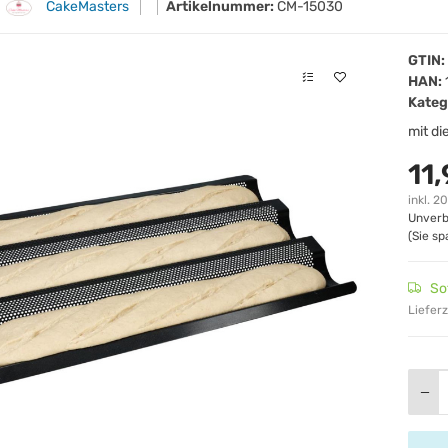
CakeMasters
Artikelnummer:
CM-15030
GTIN:
HAN:
Kateg
mit d
11
inkl. 2
Unverb
(Sie s
So
Lieferz