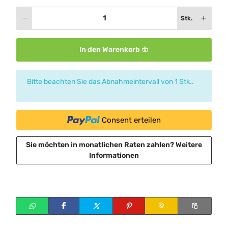
Stk.
In den Warenkorb
x
Bitte beachten Sie das Abnahmeintervall von 1 Stk..
Consent erteilen
Sie möchten in monatlichen Raten zahlen?
Weitere
Informationen