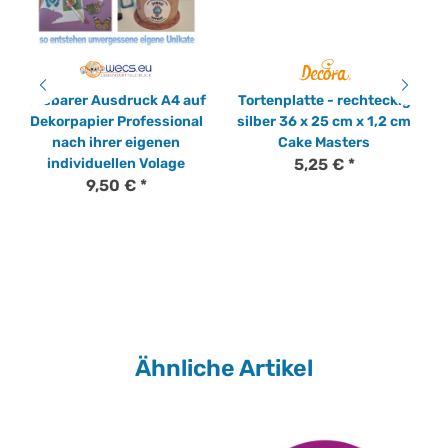
essbarer Ausdruck A4 auf
Tortenplatte - rechteckig
Dekorpapier Professional
silber 36 x 25 cm x 1,2 cm
nach ihrer eigenen
Cake Masters
individuellen Volage
5,25 €
*
9,50 €
*
Ähnliche Artikel