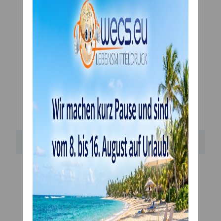
Tortenplatte in zellulosepaste mit bunten aluminium
abgedeckt. in Zellulosepaste mit Aluminium abgedeckt.
Form:
Quadrat
Größe: 35 x 35cm
Dicke: 12 mm
Inhalt: 1 Stück
Bewertungen
Kunden kauften dazu
folgende Artikel: