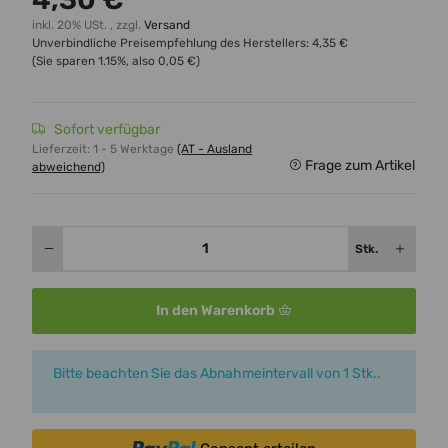
inkl. 20% USt. , zzgl.
Versand
Unverbindliche Preisempfehlung des Herstellers
:
4,35 €
(Sie sparen
1.15%
, also
0,05 €
)
Sofort verfügbar
Lieferzeit:
1 - 5 Werktage
(AT - Ausland
Frage zum Artikel
abweichend)
Stk.
In den Warenkorb
x
Bitte beachten Sie das Abnahmeintervall von 1 Stk..