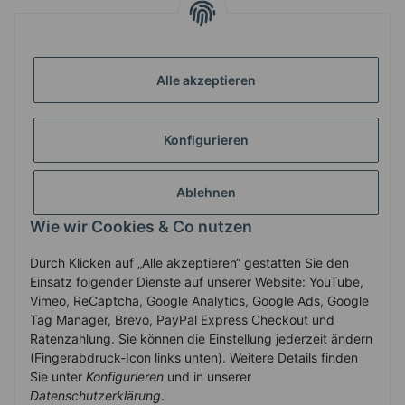
INFORMATIONEN
Alle akzeptieren
GESETZLICHE INFORMATIONEN
Konfigurieren
ZAHLUNG & VERSAND
Ablehnen
MEIN KONTO
Wie wir Cookies & Co nutzen
Durch Klicken auf „Alle akzeptieren“ gestatten Sie den
Vertrag widerrufen
Einsatz folgender Dienste auf unserer Website: YouTube,
Vimeo, ReCaptcha, Google Analytics, Google Ads, Google
Tag Manager, Brevo, PayPal Express Checkout und
Ratenzahlung. Sie können die Einstellung jederzeit ändern
* Alle Preise inkl. gesetzlicher USt., zzgl.
Versand
(Fingerabdruck-Icon links unten). Weitere Details finden
Service-Hotline +43-7758-30410
Sie unter
Konfigurieren
und in unserer
Datenschutzerklärung
.