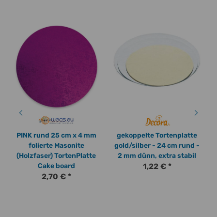
PINK rund 25 cm x 4 mm
gekoppelte Tortenplatte
folierte Masonite
gold/silber - 24 cm rund -
(Holzfaser) TortenPlatte
2 mm dünn, extra stabil
Cake board
1,22 €
*
2,70 €
*