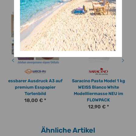
essbarer Ausdruck A3 auf
Saracino Pasta Model 1 kg
premium Esspapier
WEISS Bianco White
Tortenbild
Modellliermasse NEU im
18,00 €
*
FLOWPACK
12,90 €
*
Ähnliche Artikel