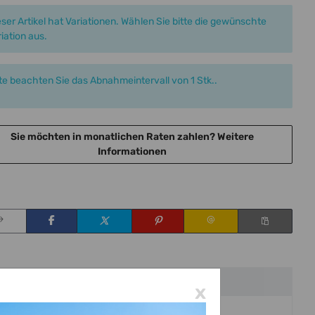
ser Artikel hat Variationen. Wählen Sie bitte die gewünschte
iation aus.
tte beachten Sie das Abnahmeintervall von 1 Stk..
Sie möchten in monatlichen Raten zahlen?
Weitere
Informationen
x