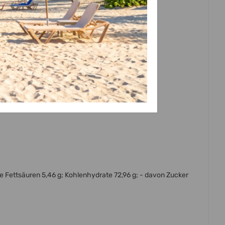
gte Fettsäuren 5,46 g; Kohlenhydrate 72,96 g; - davon Zucker