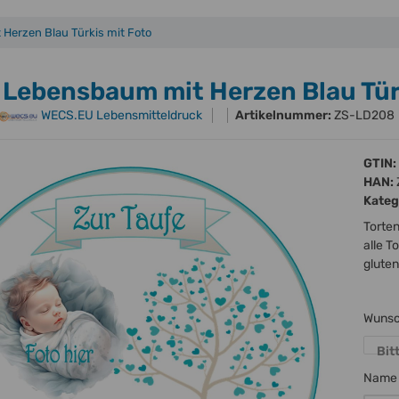
Herzen Blau Türkis mit Foto
 Lebensbaum mit Herzen Blau Tür
WECS.EU Lebensmitteldruck
Artikelnummer:
ZS-LD208
GTIN:
HAN:
Kateg
Torten
alle T
gluten
Wuns
Bit
Nam