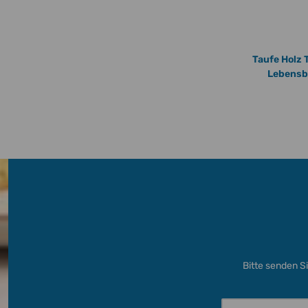
t
Taufe Lebensbaum Blau Türkis in
Taufe Holz 
rechteckig mit Foto und Taufspruch
Lebensb
8,50 € -
18,50 €
*
Bitte senden S