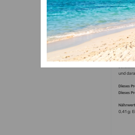
* Kann A
Allergen
Sojabohn
und dar
Kreuzko
Milch ein
und dar
Kreuzko
Schalenf
und dar
Dieses Pro
Dieses Pr
Nährwert
0,41 g; E