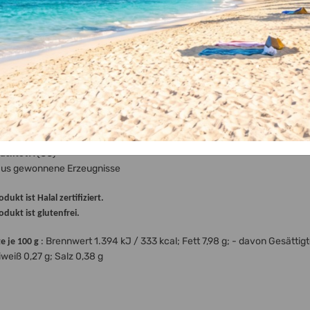
ktivität und Aufmerksamkeit von Kindern beeinträchtigen
information gemäß EU VO 1169/2011
(CC)
en JA
aus gewonnene Erzeugnisse
ntamination möglich
(CC)
schl. Laktose JA
aus gewonnene Erzeugnisse
ntamination möglich
(CC)
rüchte JA
aus gewonnene Erzeugnisse
dukt ist Halal zertifiziert.
odukt ist glutenfrei.
: Brennwert 1.394 kJ / 333 kcal; Fett 7,98 g; - davon Gesätti
e je 100 g
iweiß 0,27 g; Salz 0,38 g