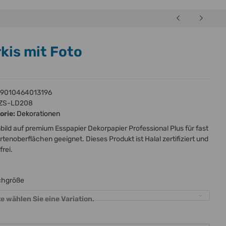
kis mit Foto
9010464013196
ZS-LD208
orie:
Dekorationen
bild auf premium Esspapier Dekorpapier Professional Plus für fast
ortenoberflächen geeignet. Dieses Produkt ist Halal zertifiziert und
frei.
chgröße
te wählen Sie eine Variation.
e