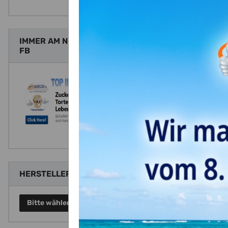
Tortenau
Wir druc
IMMER AM NEUESTEN STAND MIT
Die essb
FB
essbar.
Sie erhal
Bitte di
genaue A
Sollten 
email: 
Tel. ode
Zutaten:
HERSTELLER
Verdicku
E466, E4
Bitte wählen Sie einen Hersteller.
Lebensmi
Wasser, 