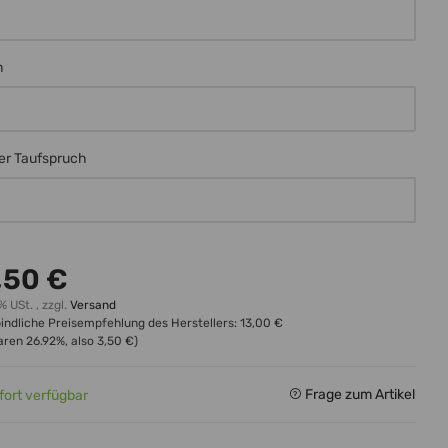
m
m
er Taufspruch
er Taufspruch
,50 €
% USt. , zzgl.
Versand
indliche Preisempfehlung des Herstellers
:
13,00 €
paren
26.92%
, also
3,50 €
)
Frage zum Artikel
fort verfügbar