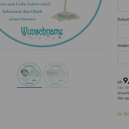
Name
Datu
Datu
Ander
Ander
9
ab
inkl. 10
Unverb
(Sie s
So