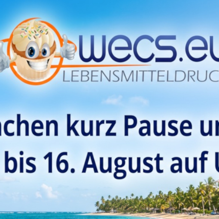
fleger/Bilder sind essbare Ausdrucke, die mit Lebensmitteltinte auf e
ken auf professionellem Qualitätspapier (Dekorpapier Plus Professional
aren Bilder werden mit einem für den Lebensmitteldruck zertifizierten 
ten ein Bild, gedruckt in höchster Qualität individuell und ganz frisch für
e Folie vor dem Verwenden entfernen. Sie können die Bilder ganz einfac
nleitung liegt dem Produkt bei.
Sie Sonderwünsche oder Fragen haben … nehmen sie doch bitte einfach
mwolf@wecs.eu
r WhatsApp: +4369913702462 (ab 14:00 Uhr)
ngsmittel E1422, Süßungsmittel E420ii, E955; Tapiokadextrin, Sheabutte
15; Aroma, Säureregulator E330, Konservierungsmittel E202
tteltinte Farbstoffe je nach Vorlage in unterschiedlichen Mengen:
Trägerstoff: E1520, Feuchthaltemittel: E422, Farbstoff: E151, Farbstoffe