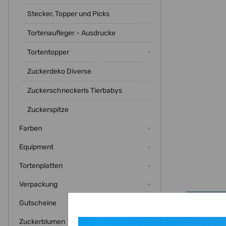
Stecker, Topper und Picks
Tortenaufleger - Ausdrucke
Tortentopper
Zuckerdeko Diverse
Zuckerschneckerls Tierbabys
Zuckerspitze
Farben
Equipment
Tortenplatten
Verpackung
Beschre
Gutscheine
Zuckerblumen