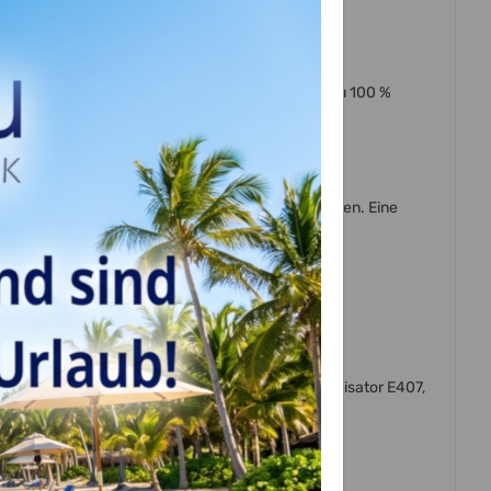
ssbares Papier gedruckt werden.
)
Drucker, mit Lebensmitteltinte bedruckt und sind zu 100 %
 Sie gefertigt.
h mit einer Schere oder einem Skalpell ausschneiden. Eine
 mit uns Kontakt auf:
r, Feuchthaltemittel E422, Emulgator E471, Stabilisator E407,
:
,
,
, Emulgator: E433
E110*
E102*
E122*, E133*