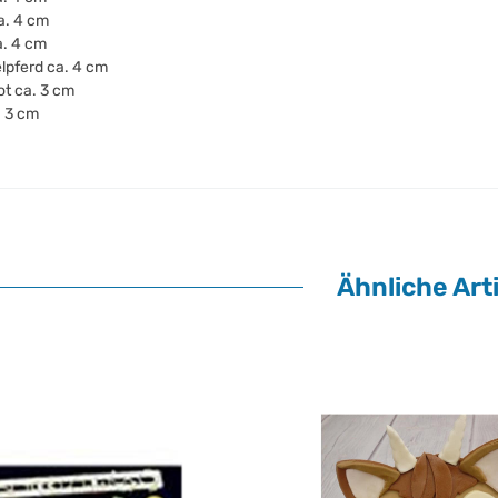
a. 4 cm
a. 4 cm
lpferd ca. 4 cm
t ca. 3 cm
. 3 cm
Ähnliche Arti