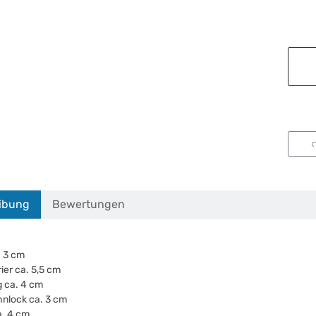
ibung
Bewertungen
. 3 cm
ier ca. 5,5 cm
 ca. 4 cm
nlock ca. 3 cm
a. 4 cm