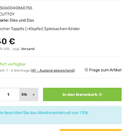
5060040860755
CUTTOY
orie:
Dies und Das
cher Tappits (=Klopfer) Spielsachen Kinder
40 €
0% USt. , zzgl.
Versand
fort verfügbar
Frage zum Artikel
eit:
1 - 5 Werktage
(AT - Ausland abweichend)
In den Warenkorb
Stk
tte beachten Sie das Abnahmeintervall von 1 Stk.