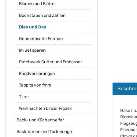
Blumen und Blätter
Buchstaben und Zahlen
Dies und Das
Geometrische Formen
im Set sparen
Patchwork Cutter und Embosser
Randverzierungen
Tappits von fmm
Beschre
Tiere
Weihnachten Linzer Frozen
Hase ca
Dinosaur
Back- und Küchenhelfer
Flugzeug
Eisenbah
Backformen und Tortenringe
Clown c