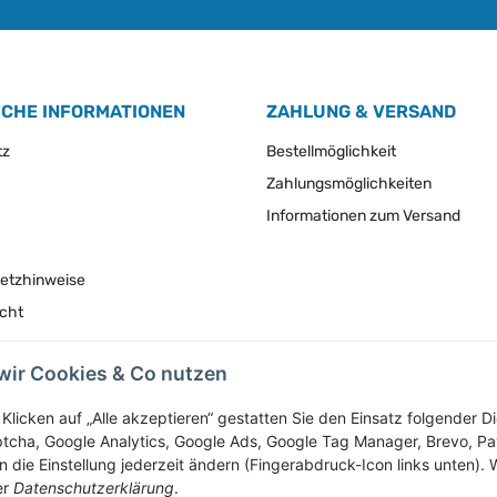
ICHE INFORMATIONEN
ZAHLUNG & VERSAND
tz
Bestellmöglichkeit
Zahlungsmöglichkeiten
Informationen zum Versand
setzhinweise
echt
wir Cookies & Co nutzen
Vertrag widerrufen
Klicken auf „Alle akzeptieren“ gestatten Sie den Einsatz folgender 
tcha, Google Analytics, Google Ads, Google Tag Manager, Brevo, P
 die Einstellung jederzeit ändern (Fingerabdruck-Icon links unten). W
* Alle Preise inkl. gesetzlicher USt., zzgl.
Versand
er
Datenschutzerklärung
.
Service-Hotline +43-7758-30410