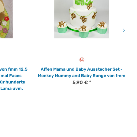
 von fmm 12,5
Affen Mama und Baby Ausstecher Set -
imal Faces
Monkey Mummy and Baby Range von fmm
für hunderte
5,90 €
*
, Lama uvm.