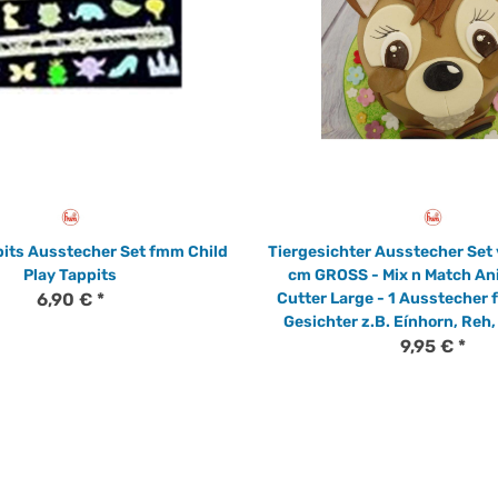
pits Ausstecher Set fmm Child
Tiergesichter Ausstecher Set
Play Tappits
cm GROSS - Mix n Match An
6,90 €
*
Cutter Large - 1 Ausstecher 
Gesichter z.B. Eínhorn, Reh
9,95 €
*