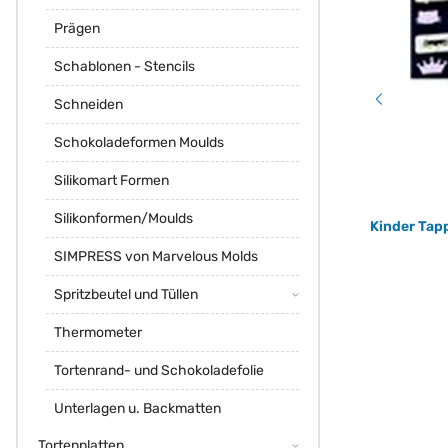
Prägen
Schablonen - Stencils
Schneiden
Schokoladeformen Moulds
Silikomart Formen
Silikonformen/Moulds
fmm Easiest Carnation Ever - einfachste
Kinder Tap
Nelken Ausstecher Set 2teilig
SIMPRESS von Marvelous Molds
8,40 €
*
Spritzbeutel und Tüllen
Thermometer
Tortenrand- und Schokoladefolie
Unterlagen u. Backmatten
Tortenplatten