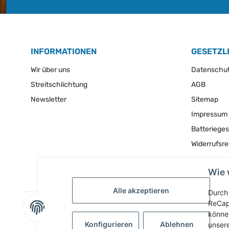
INFORMATIONEN
GESETZL
Wir über uns
Datenschu
Streitschlichtung
AGB
Newsletter
Sitemap
Impressum
Batteriege
Widerrufsr
Wie 
Alle akzeptieren
Durch 
ReCap
können
Konfigurieren
Ablehnen
unser