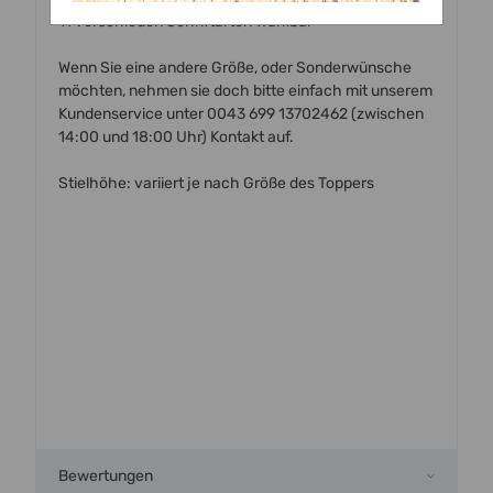
11 verschieden Schriftarten wählbar
Wenn Sie eine andere Größe, oder Sonderwünsche
möchten, nehmen sie doch bitte einfach mit unserem
Kundenservice unter 0043 699 13702462 (zwischen
14:00 und 18:00 Uhr) Kontakt auf.
Stielhöhe: variiert je nach Größe des Toppers
Bewertungen