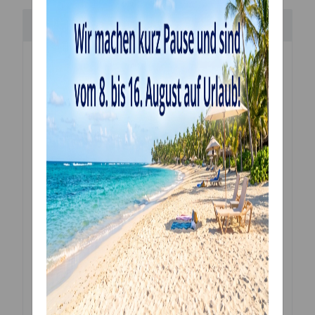
Beschreibung
Handgefertigte
Torten Topper
aus
Holz (Birke)
zum
Dekorieren von Torten und Kuchen.
Alle unsere Topper werden mit einem hochmodernen
Laser mit viel Liebe zum Detail von uns
vor Ort handgefertigt.
Holz ist ein Naturprodukt, weshalb jedes angefertigte
Stück eine einzigartige Maserung aufweist.
Jeder Cake Topper wird so zu einem Unikat!
Material:
heimische Sperrholz Birke 3mm
Maße:
Größe variabel auswählbar