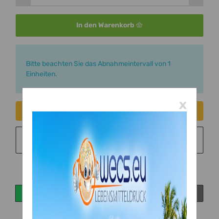
In den Warenkorb
x
Bitte beachten Sie das Abnahmeintervall von 1
Einheiten.
x
Consent erteilen
Sie möchten in monatlichen Raten zahlen?
Weitere
Informationen