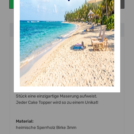
Beschreibung
Handgefertigte
Torten Topper
aus
Holz (Birke)
zum
Dekorieren von Torten und Kuchen.
Alle unsere Topper werden mit einem hochmodernen
Laser mit viel Liebe zum Detail von uns
vor Ort handgefertigt.
Holz ist ein Naturprodukt, weshalb jedes angefertigte
Stück eine einzigartige Maserung aufweist.
Jeder Cake Topper wird so zu einem Unikat!
Material:
heimische Sperrholz Birke 3mm