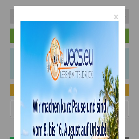
x
In den Warenkorb
x
Bitte beachten Sie das Abnahmeintervall von 1
Einheiten.
Consent erteilen
Sie möchten in monatlichen Raten zahlen?
Weitere
Informationen