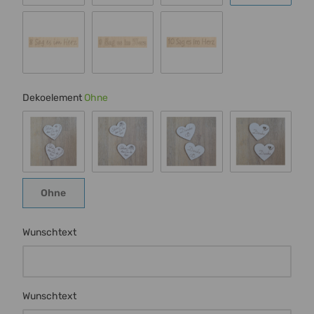
Schrift 4
Schrift 5
Schrift 6
Schrift 7
Schrift 8
Schrift 9
Schrift 10
Dekoelement
Ohne
Schmetterling
Rose
Ringe
Herz m Ran
Ohne
Ohne
Wunschtext
Wunschtext
Wunschtext