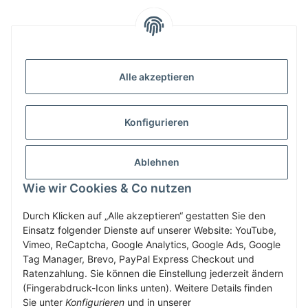
INFORMATIONEN
Alle akzeptieren
GESETZLICHE INFORMATIONEN
Konfigurieren
ZAHLUNG & VERSAND
Ablehnen
MEIN KONTO
Wie wir Cookies & Co nutzen
Durch Klicken auf „Alle akzeptieren“ gestatten Sie den
Einsatz folgender Dienste auf unserer Website: YouTube,
Vertrag widerrufen
Vimeo, ReCaptcha, Google Analytics, Google Ads, Google
Tag Manager, Brevo, PayPal Express Checkout und
Ratenzahlung. Sie können die Einstellung jederzeit ändern
(Fingerabdruck-Icon links unten). Weitere Details finden
* Alle Preise inkl. gesetzlicher USt., zzgl.
Versand
Sie unter
Konfigurieren
und in unserer
Service-Hotline +43-7758-30410