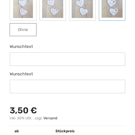
Schmetterling
Rose
Ringe
Herz m Ran
Ohne
Ohne
Wunschtext
Wunschtext
Wunschtext
Wunschtext
3,50 €
inkl. 20% USt. , zzgl.
Versand
ab
Stückpreis