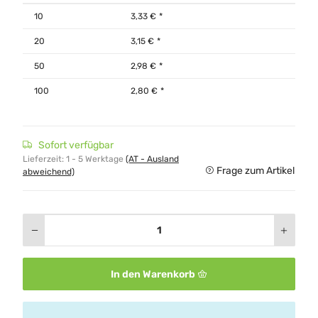
10
3,33 €
*
20
3,15 €
*
50
2,98 €
*
100
2,80 €
*
Sofort verfügbar
Lieferzeit:
1 - 5 Werktage
(AT - Ausland
Frage zum Artikel
abweichend)
In den Warenkorb
x