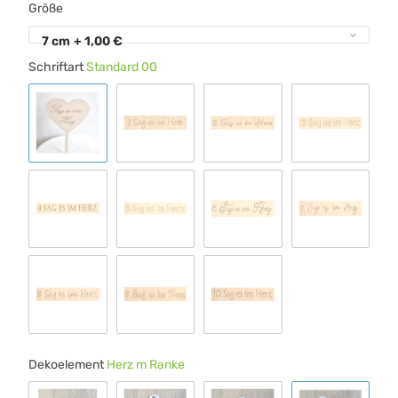
Größe
7 cm
+ 1,00 €
Schriftart
Standard 00
Standard 00
Schrift 1
Schrift 2
Schrift 3
Schrift 4
Schrift 5
Schrift 6
Schrift 7
Schrift 8
Schrift 9
Schrift 10
Dekoelement
Herz m Ranke