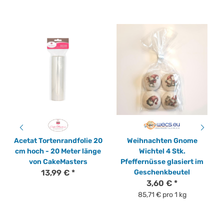
Acetat Tortenrandfolie 20
Weihnachten Gnome
cm hoch - 20 Meter länge
Wichtel 4 Stk.
von CakeMasters
Pfeffernüsse glasiert im
13,99 €
*
Geschenkbeutel
3,60 €
*
85,71 € pro 1 kg