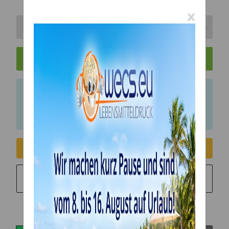
x
In den Warenkorb
x
Bitte beachten Sie das Abnahmeintervall von 1
Einheiten.
Consent erteilen
Sie möchten in monatlichen Raten zahlen?
Weitere
Informationen