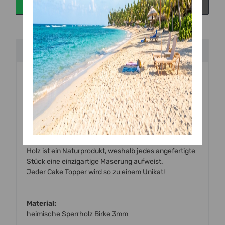
Beschreibung
Handgefertigte
Torten Topper
aus
Holz (Birke)
zum
Dekorieren von Torten und Kuchen.
Alle unsere Topper werden mit einem hochmodernen
Laser mit viel Liebe zum Detail von uns
vor Ort handgefertigt.
Holz ist ein Naturprodukt, weshalb jedes angefertigte
Stück eine einzigartige Maserung aufweist.
Jeder Cake Topper wird so zu einem Unikat!
Material:
heimische Sperrholz Birke 3mm