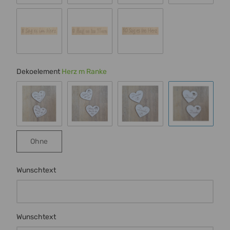
Schrift 4
Schrift 5
Schrift 6
Schrift 7
Schrift 8
Schrift 9
Schrift 10
Dekoelement
Herz m Ranke
Schmetterling
Rose
Ringe
Herz m Ran
Ohne
Ohne
Wunschtext
Wunschtext
Wunschtext