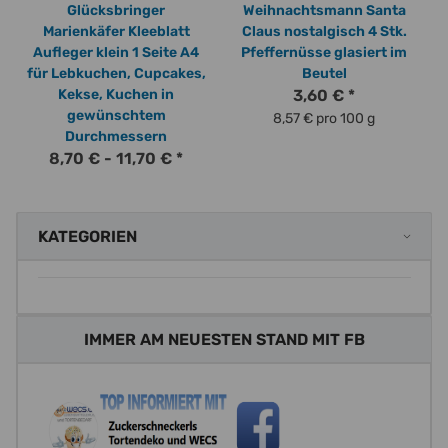
Glücksbringer
Weihnachtsmann Santa
Marienkäfer Kleeblatt
Claus nostalgisch 4 Stk.
Aufleger klein 1 Seite A4
Pfeffernüsse glasiert im
für Lebkuchen, Cupcakes,
Beutel
Kekse, Kuchen in
3,60 €
*
gewünschtem
8,57 € pro 100 g
Durchmessern
8,70 € -
11,70 €
*
KATEGORIEN
IMMER AM NEUESTEN STAND MIT FB