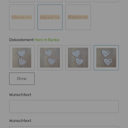
Schrift 4
Schrift 5
Schrift 6
Schrift 7
Schrift 8
Schrift 9
Schrift 10
Dekoelement
Herz m Ranke
Schmetterling
Rose
Ringe
Herz m Ran
Ohne
Ohne
Wunschtext
Wunschtext
Wunschtext