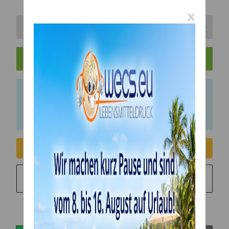
x
In den Warenkorb
x
Bitte beachten Sie das Abnahmeintervall von 1
Einheiten.
Consent erteilen
Sie möchten in monatlichen Raten zahlen?
Weitere
Informationen