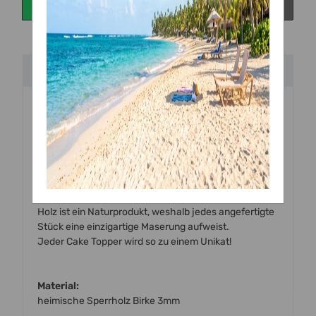
Beschreibung
Handgefertigte
Torten Topper
aus
Holz (Birke)
zum
Dekorieren von Torten und Kuchen.
Alle unsere Topper werden mit einem hochmodernen
Laser mit viel Liebe zum Detail von uns
vor Ort handgefertigt.
Holz ist ein Naturprodukt, weshalb jedes angefertigte
Stück eine einzigartige Maserung aufweist.
Jeder Cake Topper wird so zu einem Unikat!
Material:
heimische Sperrholz Birke 3mm