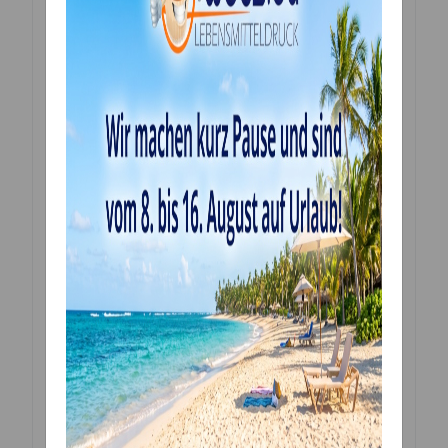
von Kleingebäck, oder von salzigen Zubereitungen
sowohl im Backofen, als auch im Kühlschrank ideal
ist. Z. B. Hefegebäck, Puddings, Gallerte oder
gefrorene Speisen.
Mir ihr lassen sich so detailierte Formen kreieren, dass
sie sogar ohne weitere Verzierungen direkt verzehrt
werden können. Aus der Form genommen und schon
verziert!
Formgröße:
cm 30 x 17 x 3
6 Hohlräume
5,5 x 7 x 2,5 h cm²
Silikonform * für süße und herzhafte Zubereitungen
aus 100% Silikon Platin *. Es widersteht perfekt dem
Einfrieren und Kochen. Es verändert den Geschmack
der Speisen nicht. Waschbar und wiederverwendbar.
Mikrowellengeeignet und beständig bis -40°C +
230°C. * Das beste Silikon für den Kontakt mit