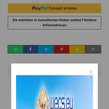
Consent erteilen
Sie möchten in monatlichen Raten zahlen?
Weitere
Informationen
x
Beschreibung
Hochwertige geschmeidige Silikonform aus 100 %
antihaftbeschichtetem Platin-Silikon, das beste
Silikon für Lebensmittelkontakt. Einfach zu
gebrauchen und leicht zu säubern.
Eine überaus vielseitige Form, die für die Herstellung