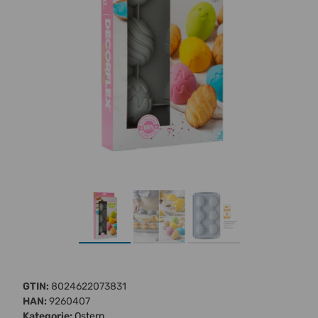
GTIN:
8024622073831
HAN:
9260407
Kategorie:
Ostern