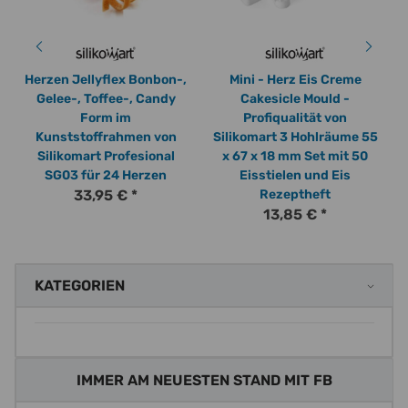
Herzen Jellyflex Bonbon-,
Mini - Herz Eis Creme
Gelee-, Toffee-, Candy
Cakesicle Mould -
Form im
Profiqualität von
Kunststoffrahmen von
Silikomart 3 Hohlräume 55
Silikomart Profesional
x 67 x 18 mm Set mit 50
SG03 für 24 Herzen
Eisstielen und Eis
33,95 €
*
Rezeptheft
13,85 €
*
KATEGORIEN
IMMER AM NEUESTEN STAND MIT FB