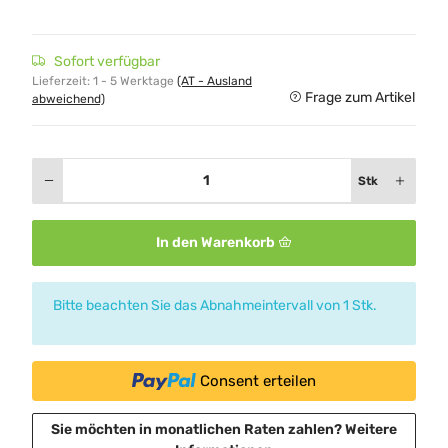
Sofort verfügbar
Lieferzeit:
1 - 5 Werktage
(AT - Ausland
Frage zum Artikel
abweichend)
Stk
In den Warenkorb
x
Bitte beachten Sie das Abnahmeintervall von 1 Stk.
Consent erteilen
Sie möchten in monatlichen Raten zahlen?
Weitere