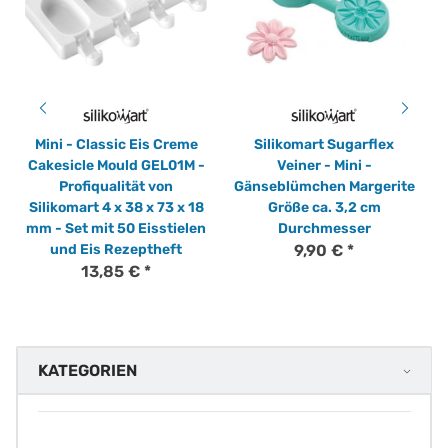
Mini - Classic Eis Creme
Silikomart Sugarflex
Cakesicle Mould GEL01M -
Veiner - Mini -
Profiqualität von
Gänseblümchen Margerite
Silikomart 4 x 38 x 73 x 18
Größe ca. 3,2 cm
mm - Set mit 50 Eisstielen
Durchmesser
und Eis Rezeptheft
9,90 €
*
13,85 €
*
KATEGORIEN