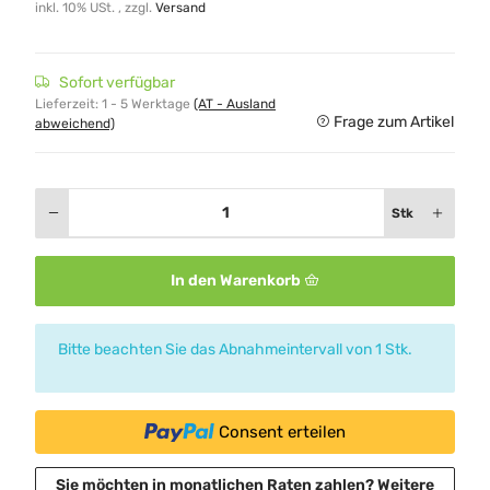
inkl. 10% USt. , zzgl.
Versand
Sofort verfügbar
Lieferzeit:
1 - 5 Werktage
(AT - Ausland
Frage zum Artikel
abweichend)
Stk
In den Warenkorb
x
Bitte beachten Sie das Abnahmeintervall von 1 Stk.
Consent erteilen
Sie möchten in monatlichen Raten zahlen?
Weitere