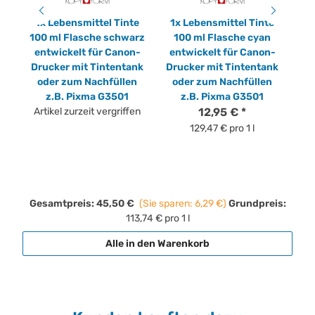
e
1x
Lebensmittel Tinte
1x
Lebensmittel Tinte
1
100 ml Flasche schwarz
100 ml Flasche cyan
100
r
entwickelt für Canon-
entwickelt für Canon-
en
Drucker mit Tintentank
Drucker mit Tintentank
Dr
m
oder zum Nachfüllen
oder zum Nachfüllen
o
a
z.B. Pixma G3501
z.B. Pixma G3501
Artikel zurzeit vergriffen
12,95 €
*
129,47 € pro 1 l
Gesamtpreis:
45,50 €
(Sie sparen: 6,29 €)
Grundpreis:
113,74 € pro 1 l
Alle in den Warenkorb