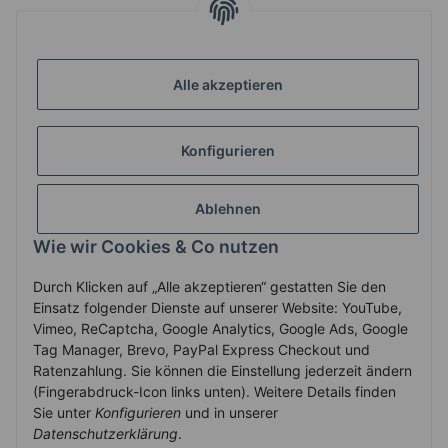
INFORMATIONEN
Alle akzeptieren
GESETZLICHE INFORMATIONEN
Konfigurieren
ZAHLUNG & VERSAND
Ablehnen
MEIN KONTO
Wie wir Cookies & Co nutzen
Durch Klicken auf „Alle akzeptieren“ gestatten Sie den
Vertrag widerrufen
Einsatz folgender Dienste auf unserer Website: YouTube,
Vimeo, ReCaptcha, Google Analytics, Google Ads, Google
Tag Manager, Brevo, PayPal Express Checkout und
Ratenzahlung. Sie können die Einstellung jederzeit ändern
* Alle Preise inkl. gesetzlicher USt., zzgl.
Versand
(Fingerabdruck-Icon links unten). Weitere Details finden
Service-Hotline +43-7758-30410
Sie unter
Konfigurieren
und in unserer
Datenschutzerklärung
.