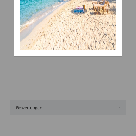
GREENLINE-Verpackung bestehend aus Papier oder
ganz ohne Verpackung.
Stabile Cakeboards geeignet als Unterlage zur
Präsentation von Torten und Kuchen mit silberner
Beschichtung und Motivprägung.
erhältlich in verschiedenen Größen
Bewertungen