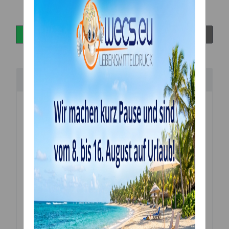
Beschreibung
GREENLINE - nachhaltig und
umweltfreundlich
Dieser
GREENLINE
-Artikel wird
ohne
Umverpackung
geliefert. Bei der
Produktverpackung nutzen wir nur so viel Material
wie nötig und so wenig wie möglich. Bei vielen
Produkten verzichten wir vollständig auf eine
Umverpackung. Sie haben bei einer Vielzahl von
Artikeln die Wahl zwischen herkömmlicher
Verpackung und der umweltfreundlichen