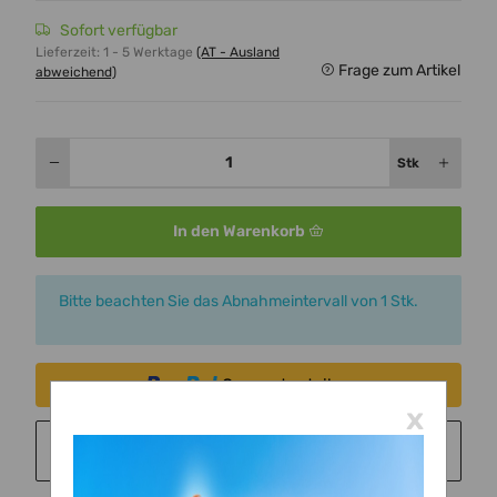
Sofort verfügbar
Lieferzeit:
1 - 5 Werktage
(AT - Ausland
Frage zum Artikel
abweichend)
Stk
In den Warenkorb
x
Bitte beachten Sie das Abnahmeintervall von 1 Stk.
Consent erteilen
x
Sie möchten in monatlichen Raten zahlen?
Weitere
Informationen