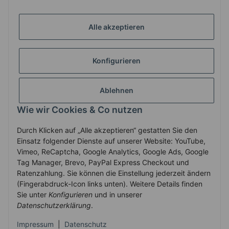
GESETZLICHE INFORMATIONEN
Alle akzeptieren
Konfigurieren
ZAHLUNG & VERSAND
Ablehnen
MEIN KONTO
Wie wir Cookies & Co nutzen
Durch Klicken auf „Alle akzeptieren“ gestatten Sie den
Vertrag widerrufen
Einsatz folgender Dienste auf unserer Website: YouTube,
Vimeo, ReCaptcha, Google Analytics, Google Ads, Google
Tag Manager, Brevo, PayPal Express Checkout und
Ratenzahlung. Sie können die Einstellung jederzeit ändern
* Alle Preise inkl. gesetzlicher USt., zzgl.
Versand
(Fingerabdruck-Icon links unten). Weitere Details finden
Service-Hotline +43-7758-30410
Sie unter
Konfigurieren
und in unserer
Datenschutzerklärung
.
© 2010-2025 WECS.EU
•
Besucherzähler: 2905484
•
Powered by
Impressum
|
Datenschutz