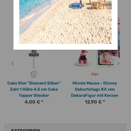
Cake Star "Diamant Silber"
Minnie Mouse - Disney
Zahl 1 Höhe 4,5 cm Cake
Geburtstags Kit von
Topper Stecker
DekoraFigur mit Kerzen
4,00 €
*
12,90 €
*
KATEGORIEN