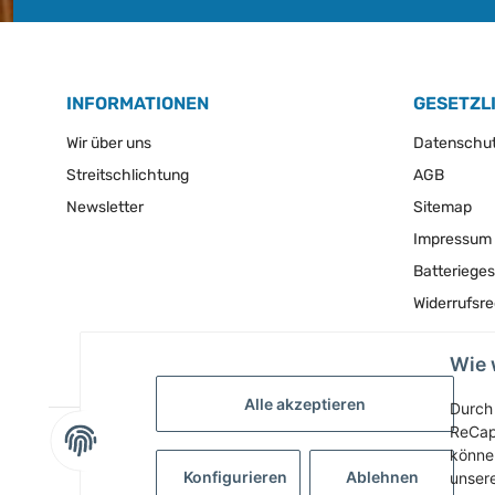
INFORMATIONEN
GESETZL
Wir über uns
Datenschu
Streitschlichtung
AGB
Newsletter
Sitemap
Impressum
Batteriege
Widerrufsr
Wie 
Alle akzeptieren
Durch 
ReCap
können
Konfigurieren
Ablehnen
unser