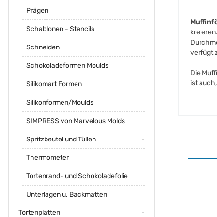
Prägen
Muffinf
Schablonen - Stencils
kreieren
Durchmes
Schneiden
verfügt 
Schokoladeformen Moulds
Die Muff
ist auch
Silikomart Formen
Silikonformen/Moulds
SIMPRESS von Marvelous Molds
Spritzbeutel und Tüllen
Thermometer
Tortenrand- und Schokoladefolie
Unterlagen u. Backmatten
Tortenplatten