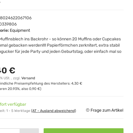
6
8024622067106
0339806
orie:
Equipment
Muffinsblech ins Backrohr - so können 20 Muffins oder Cupcakes
nmal gebacken werden!!!! Papierförmchen zerknitert, extra stabil
ngucker für jede Party und jeden Geburtstag, oder einfach mal so
40 €
0% USt. , zzgl.
Versand
indliche Preisempfehlung des Herstellers
:
4,30 €
paren
20.93%
, also
0,90 €
)
fort verfügbar
Frage zum Artikel
eit:
1 - 5 Werktage
(AT - Ausland abweichend)