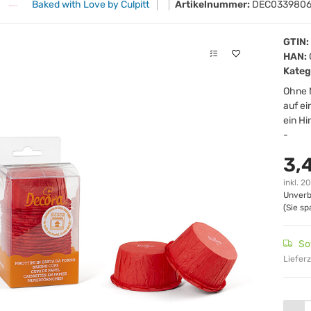
Baked with Love by Culpitt
Artikelnummer:
DEC033980
GTIN:
HAN:
Kateg
Ohne 
auf ei
ein Hi
-
3,
inkl. 2
Unverb
(Sie s
So
Lieferz