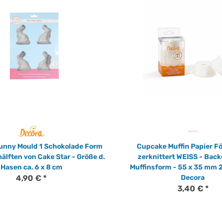
Bunny Mould 1 Schokolade Form
Cupcake Muffin Papier 
älften von Cake Star - Größe d.
zerknittert WEISS - Bac
Hasen ca. 6 x 8 cm
Muffinsform - 55 x 35 mm 2
4,90 €
*
Decora
3,40 €
*