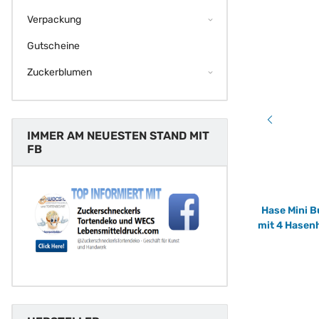
Verpackung
Gutscheine
Zuckerblumen
IMMER AM NEUESTEN STAND MIT
FB
cm
Gugelhupf Gaia Backform - Antihaft -
Hase Mini 
Aluguss 24 x 10 cm von Decora Napfkuchen
mit 4 Hasenh
in Profiqualität
33,50 €
*