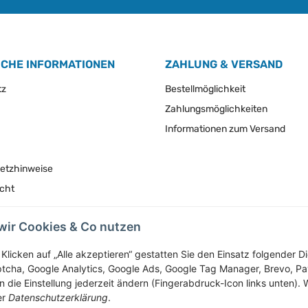
ICHE INFORMATIONEN
ZAHLUNG & VERSAND
tz
Bestellmöglichkeit
Zahlungsmöglichkeiten
Informationen zum Versand
setzhinweise
echt
wir Cookies & Co nutzen
Vertrag widerrufen
Klicken auf „Alle akzeptieren“ gestatten Sie den Einsatz folgender 
tcha, Google Analytics, Google Ads, Google Tag Manager, Brevo, P
 die Einstellung jederzeit ändern (Fingerabdruck-Icon links unten). W
* Alle Preise inkl. gesetzlicher USt., zzgl.
Versand
er
Datenschutzerklärung
.
Service-Hotline +43-7758-30410