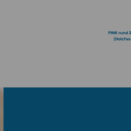
Geburtstag Alles Gute Bike Fahrrad fahren
PINK rund 2
33
Holz Tortenstecker ca 14 x 11 cm
(Holzfas
s
10,99 €
*