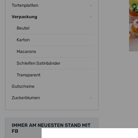
Tortenplatten
Verpackung
Beutel
Karton
Macarons
Schleifen Satinbänder
Transparent
Gutscheine
Zuckerblumen
IMMER AM NEUESTEN STAND MIT
FB