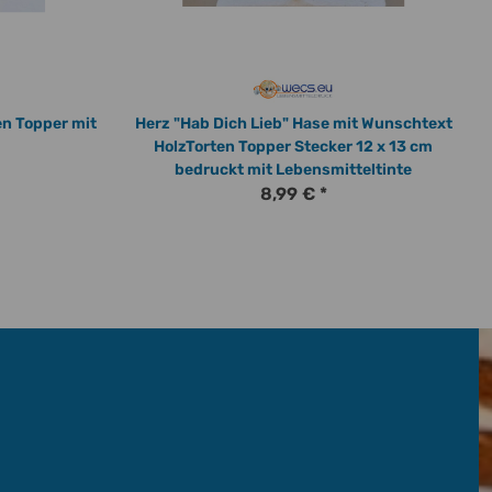
en Topper mit
Herz "Hab Dich Lieb" Hase mit Wunschtext
HolzTorten Topper Stecker 12 x 13 cm
bedruckt mit Lebensmitteltinte
8,99 €
*