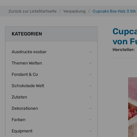
Zurück zur Liste
Startseite
Verpackung
Cupcake Box Holz 3 Stk 
Cupca
KATEGORIEN
von F
Hersteller:
Ausdrucke essbar
Themen Welten
Fondant & Co
Schokolade Welt
Zutaten
Dekorationen
Farben
Equipment