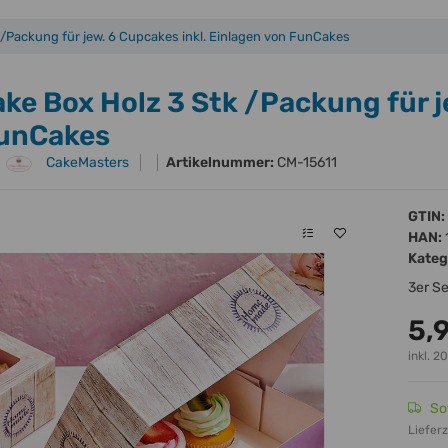
/Packung für jew. 6 Cupcakes inkl. Einlagen von FunCakes
ke Box Holz 3 Stk /Packung für j
unCakes
CakeMasters
Artikelnummer:
CM-15611
GTIN:
HAN:
Kateg
3er Se
5,
inkl. 2
So
Lieferz