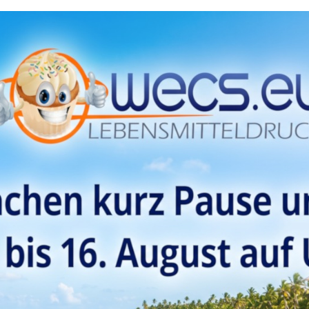
ibung
Bewertungen
höne Schachtel im Holzlook für Cupcakes von FunCakes! Ideal zum Ve
l wird mit einer Einlage geliefert, sodass die Cupcakes während dem T
hön, um Cupcakes oder Muffins zu verschenken!
 für 6 Cupcakes oder Muffins. Ohne Einlage auch für eine kleine Torte g
 x 16 x 8 cm.
3 Schachteln und 3 Einlagen. Die Einlage eignet sich für 6 Standard-Cu
echteckig
4 cm
6 cm
 cm