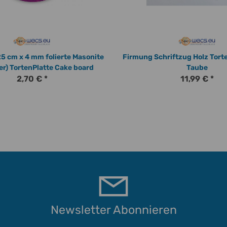
5 cm x 4 mm folierte Masonite
Firmung Schriftzug Holz Tort
er) TortenPlatte Cake board
Taube
2,70 €
*
11,99 €
*
Newsletter Abonnieren