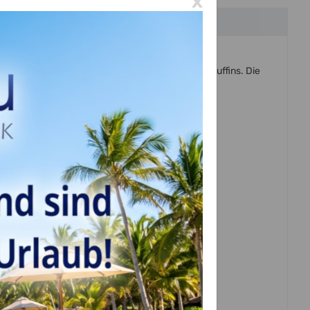
x
rpacken und Transportieren von Cupcakes und Muffins. Die
ransport schön an ihrem Platz stehenbleiben.
eeignet.
pcakes oder 15 Mini Cupcakes.