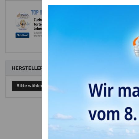
Beschre
Wundersc
Schachte
Auch sc
Geeignet
HERSTELLER
Maße: 24
Bitte wählen Sie einen Hersteller.
Inhalt: 
Form:
r
Länge:
2
Breite:
1
Höhe:
8