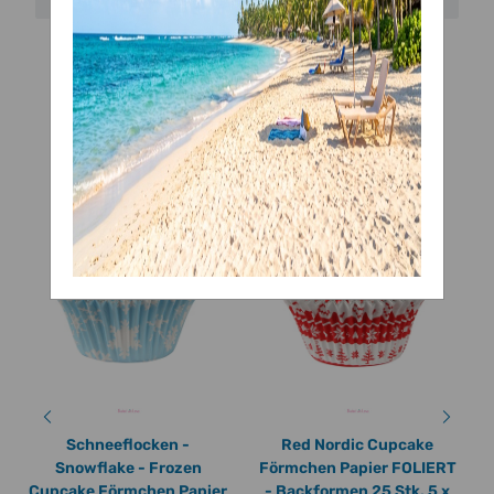
Ähnliche Artikel
Schneeflocken -
Red Nordic Cupcake
Snowflake - Frozen
Förmchen Papier FOLIERT
Cupcake Förmchen Papier
- Backformen 25 Stk. 5 x