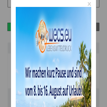
x
Informationen
Beschreibung
Cupcake Backfärmchen, Weihnachten, Durchmesser
5 cm, 24 Stk + 24 Stiscks.
GPSR Informationen
Bewertungen