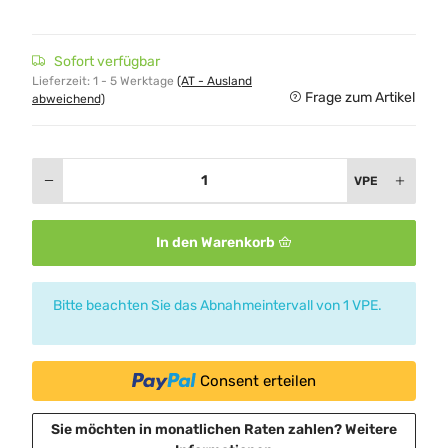
Sofort verfügbar
Lieferzeit:
1 - 5 Werktage
(AT - Ausland
Frage zum Artikel
abweichend)
VPE
In den Warenkorb
x
Bitte beachten Sie das Abnahmeintervall von 1 VPE.
Consent erteilen
Sie möchten in monatlichen Raten zahlen?
Weitere