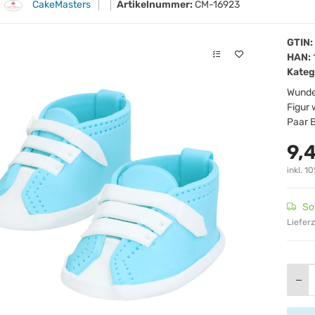
CakeMasters
Artikelnummer:
CM-16923
GTIN:
HAN:
Kateg
Wunde
Figur 
Paar 
9,
inkl. 10
So
Lieferz