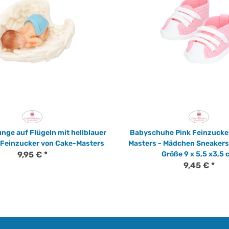
nge auf Flügeln mit hellblauer
Babyschuhe Pink Feinzucke
 Feinzucker von Cake-Masters
Masters - Mädchen Sneakers
9,95 €
*
Größe 9 x 5,5 x3,5
9,45 €
*