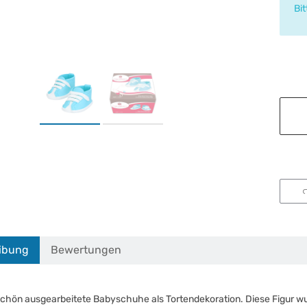
x
Bi
ibung
Bewertungen
hön ausgearbeitete Babyschuhe als Tortendekoration. Diese Figur wur