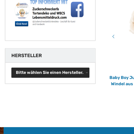
HERSTELLER
Bitte wählen Sie einen Hersteller.
cm
Engel Schutzengel mit Wunschtext
Baby Boy Ju
Tortenband Umrandung essbar 6.5 cm
Windel aus
hoch auf premium Fondantpapier
8,70 €
*