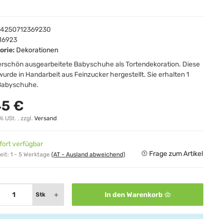
4250712369230
16923
orie:
Dekorationen
rschön ausgearbeitete Babyschuhe als Tortendekoration. Diese
wurde in Handarbeit aus Feinzucker hergestellt. Sie erhalten 1
Babyschuhe.
45 €
% USt. , zzgl.
Versand
fort verfügbar
Frage zum Artikel
eit:
1 - 5 Werktage
(AT - Ausland abweichend)
In den Warenkorb
Stk