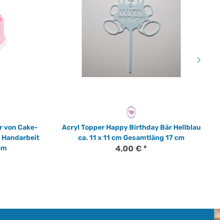
r von Cake-
Acryl Topper Happy Birthday Bär Hellblau
 Handarbeit
ca. 11 x 11 cm Gesamtläng 17 cm
 cm
4,00 €
*